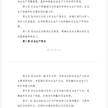
理
制
括管理人员、员工和临时工等。
度
2024
及货运站的内部规章制度。
年
货
运
事故处理等。
站
安
第二章安全生产组织
全
生
产