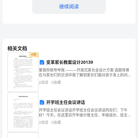
为
继续阅读
了
加
强
货
相关文档
运
作中的重大问题。
付费
变革家长教案设计20139
站
爱我你就夸夸我 ———开放式家长会设计方案 选题背景
的
在与家长们的交流中我了解到家长们面对孩子身上的问
题普遍感到束手无策。家长是爱孩子的，但孩子
2
阅读
0
收藏
安
全
开学班主任会议讲话
生
开学班主任会议讲话开学班主任会议讲话同志们：下午
好！今天，在这里召开年级分管主任、年级组长、班主
产
任会议，主要目的是如何做好开学工作，进一步强化常
2
阅读
0
收藏
规管理，提高德育工作实效。刚才，政教处主任对本学
相关责任。
管
期