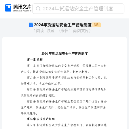
2024
2024年货运站安全生产管理制度
年
2024年货运站安全生产管理制度
付费
货
1
阅读
收藏
（
来自
：
尚阅文库
）
运
站
安
全
生
产
第一章总则
管