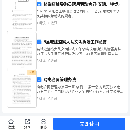
第四章安全生产培训
理，
终端店铺导购员聘用劳动合同(安踏、特步)
保
* ＊ ＊ ＊店员工聘用劳动合同甲方： 乙方: 根据中华人
民共和国劳动法的规定，
障
备相应的安全运作能力。
1
阅读
0
收藏
员
工
6县城建监察大队文明执法工作总结
县城建监察大队文明执法工作总结 文明执法热情服务努
的
力打造人民满意城管执法队伍 ---XX县区城建监察大队文
明执法工作总结 20xx年，县城建监察大队在县委、县政
3
阅读
0
收藏
生
府和建设局的正
命
付费
第五章安全生产检查
购电合同管理办法
财
购电合同管理办法第一章 总 则 第一条 为规范独立电
力生产企业与电网经营企业之间的经济行为，建立公平
产
有序的投资环境，保护各方合法权益，根据《中华人民
2
阅读
0
收藏
共和国经济合同法》、《中华人民共和国电力法》、《
理安全隐患。
安
全，
提
立即使用
查和工作行为检查等内容。
收藏
分享
更多