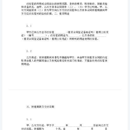
海
市
立本合同。一、转租房屋的情况
房
屋
1．1
转
租
合
同
方米。该房屋平面图见本合同附件（一）。
合
同
1．2
编
号：
_________