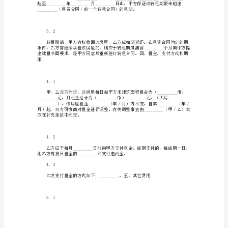
方交还该房屋时的验收依据。二、租赁用途
转
租
方
2．1
（甲
方）：
_________
受
2．2
转
租
方
用用途。
（乙
方）：
_________