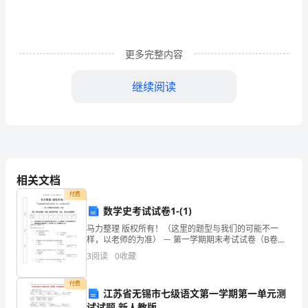
签
订
更多完整内容
时
继续阅读
间：
三、转租期限及交付日期
_________
年
_________
3．1
相关文档
月
付费
_________
数学史考试试卷1-(1)
日
马力整理 版权所有！（这里的题型与我们的可能不一
样，以老师的为准） － 第一学期期末考试试卷（B卷）
签
科目：数学史概论 学院：数学科学学院 专业： 数学与应
3
阅读
0
收藏
用数学题号一二三四五六七八总分分数
订
3．2
付费
江苏省无锡市七级语文第一学期第一单元测
地
试试题 新人教版