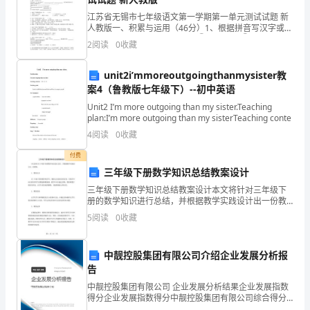
点：
江苏省无锡市七年级语文第一学期第一单元测试试题 新
人教版一、积累与运用（46分）1、根据拼音写汉字或给
上
加点字注音（1分*10=10分）①quán 释 ②zèng 亮
2
阅读
0
收藏
限
③瑕cī
海
市
unit2i’mmoreoutgoingthanmysister教
房
案4（鲁教版七年级下）--初中英语
4．1
屋
Unit2 I’m more outgoing than my sister.Teaching
plan:I’m more outgoing than my sisterTeaching conte
转
4
阅读
0
收藏
租
合
付费
同
三年级下册数学知识总结教案设计
方在补充条款中约定。
合
三年级下册数学知识总结教案设计本文将针对三年级下
册的数学知识进行总结，并根据教学实践设计出一份教
同
案。1. 数的认识在三年级下册的数学教学中，数的认识
5
阅读
0
收藏
编
是基本的内容。在教学中应注重培养学生的数感和数量
感。
号：
4．2
_________
中靓控股集团有限公司介绍企业发展分析报
告
转
则
租
中靓控股集团有限公司 企业发展分析结果企业发展指数
得分企业发展指数得分中靓控股集团有限公司综合得分
方
说明：企业发展指数根据企业规模、企业创新、企业风
4．3