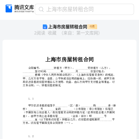
上
上海市房屋转租合同
海
上海市房屋转租合同
付费
市
2
阅读
收藏
（
来自
：
第一文库网
）
房
屋
转
租
合
同
上