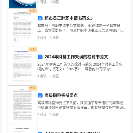
8
阅读
0
收藏
（甲
险、企业活力四个维度对企业发展情况进行评价。该企
业的
方）：
付费
_________
超市员工辞职申请书范文3
受
超市员工辞职申请书范文精选 假设你是一名超市员
工，当你要辞职了，那么辞职申请书应该怎么写呢?与你
转
5．1
分享几篇关于超市员工的辞职申请书范文，希望你喜
3
阅读
0
收藏
租
欢。 尊敬的XXX指导： 您好! 很遗憾在
方
付费
（乙
2024年财务工作失误的检讨书范文
方）：
2024年财务工作失误的检讨书范文 2024年财务工作失
_________
误的检讨书范文1（709字） 尊敬的公司领导： __月
__日办理客户网银时，由于我的大意，在操作时将机内手
签
1
阅读
0
收藏
机号码输入与客户填写的不一致。我已
订
时
付费
高级职称答辩要点
间：
_________
高级职称答辩要点不久前，我参加了某省组织的高级经
济师职称晋升论文答辩专家评审，现就答辩过程中出现
年
的一些问题谈几点体会和看法，如能对今后参加答辩的
9
阅读
0
收藏
_________
经济师有所参考并受益，这将是我所希望的。 一、力
求
月
_________