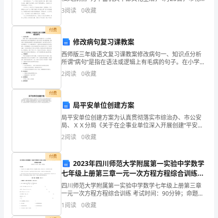
局工会组织开展西湖划船比赛，由来自局机关和直属单
解
3
阅读
0
收藏
位55名干部职工组成的11支代表队参赛。
自
付费
修改病句复习课教案
己
西师版三年级语文复习课教案修改病句一、知识点分析
的
所谓“病句”是指在语法或逻辑上有毛病的句子。在小学阶
段，修改病句是句子练习的重要内容，是语文试卷上常
2
阅读
0
收藏
优
出现的考题，也是试卷上出错率较高的类型。通过对病
句的
点
付费
局平安单位创建方案
和
局平安单位创建方案为认真贯彻落实市综治办、市公安
局、ＸＸ分局《关于在企事业单位深入开展创建“平安单
不
位”活动的实施意见》和《ＸＸ市企事业单位安全防范标
2
阅读
0
收藏
准》，进一步强化我局内部安全保卫工作，按照市局、
足，
付费
并
2023年四川师范大学附属第一实验中学数学
七年级上册第三章一元一次方程方程综合训练试
在
题（含答案及解析）
四川师范大学附属第一实验中学数学七年级上册第三章
一元一次方程方程综合训练 考试时间：90分钟；命题
工
人：教研组考生注意：1、本卷分第I卷（选择题）和第Ⅱ
1
阅读
0
收藏
卷（非选择题）两部分，满分100分，考试时间90分
作