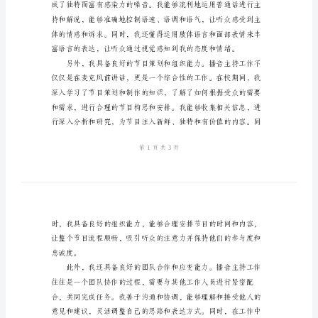
播
音
主
持
专
业
自
我
和追求。
鉴
定
自
我