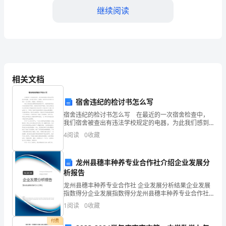
分
继续阅读
析
的
过
程，
相关文档
忠诚度。
是
宿舍违纪的检讨书怎么写
一
宿舍违纪的检讨书怎么写 在最近的一次宿舍检查中，
我们宿舍被查出有违法学校规定的电器，为此我们感到
种
十分惭愧。我将对此次违规行为进行一次认真的、彻底
4
阅读
0
收藏
的、深刻的检讨。 通过对宿舍安全管理条例细则的学
反
习
思
龙州县穗丰种养专业合作社介绍企业发展分
析报告
和
龙州县穗丰种养专业合作社 企业发展分析结果企业发展
指数得分企业发展指数得分龙州县穗丰种养专业合作社
总
综合得分说明：企业发展指数根据企业规模、企业创
1
阅读
0
收藏
新、企业风险、企业活力四个维度对企业发展情况进行
结
评价。
付费