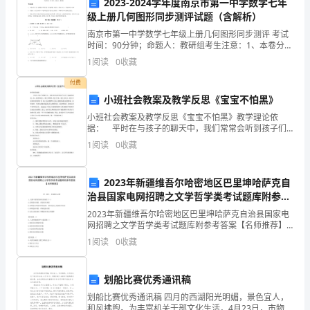
2023-2024学年度南京市第一中学数学七年
的
级上册几何图形同步测评试题（含解析）
方
南京市第一中学数学七年级上册几何图形同步测评 考试
时间：90分钟；命题人：教研组考生注意：1、本卷分第
法，
I卷（选择题）和第Ⅱ卷（非选择题）两部分，满分100
1
阅读
0
收藏
分，考试时间90分钟2、答卷前，考生务必用0.
可
付费
小班社会教案及教学反思《宝宝不怕黑》
以
小班社会教案及教学反思《宝宝不怕黑》教学理论依
帮
据： 平时在与孩子的聊天中，我们常常会听到孩子们
关于夜晚的描述，如：我害怕晚上，晚上黑黑的，晚上
1
阅读
0
收藏
有鬼，晚上有坏人，晚上外面有很奇怪的声音，晚上会
助
做噩梦加
我
2023年新疆维吾尔哈密地区巴里坤哈萨克自
治县国家电网招聘之文学哲学类考试题库附参考
们
答案【名师推荐】
2023年新疆维吾尔哈密地区巴里坤哈萨克自治县国家电
更
网招聘之文学哲学类考试题库附参考答案【名师推荐】
第一部分 单选题(50题) 1、真理与谬误的本质区别在于
1
阅读
0
收藏
（）A.真理是有用的，谬误是有害的B
好
地
划船比赛优秀通讯稿
了
划船比赛优秀通讯稿 四月的西湖阳光明媚，景色宜人，
和风拂煦。为丰富机关干部文化生活，4月23日，市物价