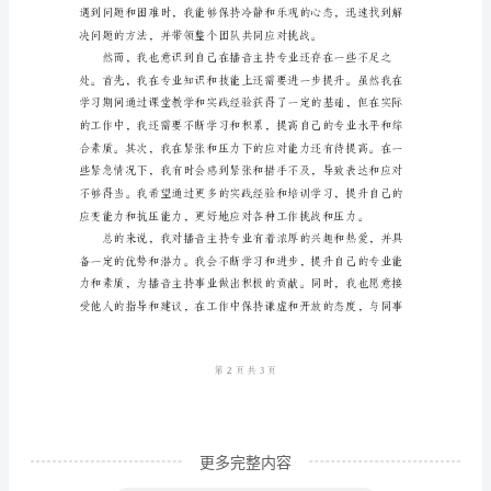
鉴
定
是
对
自
己
进
行
客
观
评
价
和
更多完整内容