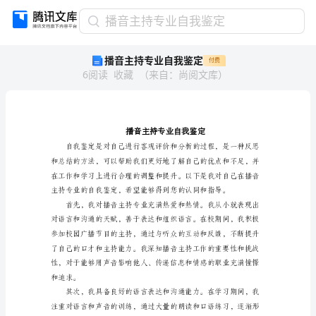
播
播音主持专业自我鉴定
音
播音主持专业自我鉴定
付费
主
6
阅读
收藏
（
来自
：
尚阅文库
）
持
专
业
自
我
鉴
定