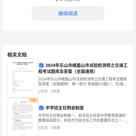
十
年
继续阅读
后
的
我
I
相关文档
think
2024年乐山市峨眉山市试验检测师之交通工
health
程考试题库及答案（全国通用）
2024年乐山市峨眉山市试验检测师之交通工程考试题库
is
及答案（全国通用） 第一部分 单选题(50题) 1、在Ⅰ类逆
反射系数RA值表中最小逆反射系数值要求最高的颜色为
very
2
阅读
0
收藏
（ ）。A.绿色B.白色C.
important
付费
中学班主任例会制度
in
中学班主任例会制度一、前言班主任是中学教育管理的
重要组成部分，例会作为班主任工作的重要形式之一，
our
对于加强教学管理、促进学生成长和健康发展具有重要
0
阅读
0
收藏
作用。通过例会，班主任可以及时了解班级各方面情
life,
况，协调解