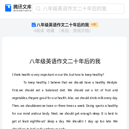
八
八年级英语作文二十年后的我
年
八年级英语作文二十年后的我
付费
级
4
阅读
收藏
（
来自
：
贤阅文档
）
英
语
作
文
二
十
年