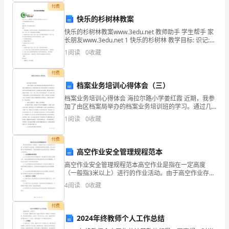
but
付费
快乐的杉树林教案
how
快乐的杉树林教案www.3edu.net 教师助手 学生帮手 家
长朋友www.3edu.net 1 快乐的杉树林 教学目标: 识记:
to
借助字典，学习本课生字新词。 理解: 1、了解杉树林一
1
阅读
0
收藏
年四季不同的
keep
付费
healthy?
档案业务培训心得体会（三）
To
档案业务培训心得体会 海拉尔路小学姜红霞 近期，我参
加了由区档案局举办的档案业务培训班的学习。通过几
keep
期的培训学习，使我系统地了解了档案与档案工作在国
1
阅读
0
收藏
民经济和社会发展中的地位和作用
healthy,
付费
八
高空作业安全管理规程范本
年
高空作业安全管理规程范本高空作业是指在一定高度
级
（一般指3米以上）进行的作业活动。由于高空作业存在
英
着一些特殊的风险和安全隐患，所以必须建立科学的管
4
阅读
0
收藏
理规程，严格控制高空作业的安全风险，保障作业人员
语
的安全。
作
付费
文
2024年终教师个人工作总结