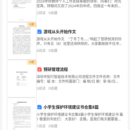
二
2024年终教师个人工作总结尊敬的领导、同事们：时光
荏苒，转眼间又到了2024年的年终。回首这一年来的工
十
作，我深感收获颇丰，也存在一些不足之处。在此，我
2
阅读
0
收藏
年
谨向领导和同事们进行一个总结，以期在新的一年中继
后
付费
的
游戏从头开始作文
我
游戏从头开始作文 “丁冬丁冬......”响起了悠扬悦耳的铃
Ithinkhealthisveryimportantinourlife,buthowtokeephealthy
声，只有五（B）班里还闹哄哄的，大家都按捺不住冲动
Tokeephealthy,Ibelievethatweshouldhaveahealthylifestyle.
心情，原来这节班队课我们要玩一个十分有趣的游戏??
4
阅读
0
收藏
“头”球。这个游戏是更改了排球，中间
First,weshouldeatabalanceddiet.Weshouldeatalotoffruitan
vegetables,theyaregoodforourhealth.Also,weshoulddrinkm
付费
Then,weshouldexercisetwiceorthreetimesaweek.Doingspor
预研管理流程
forourmindandourbody.Next,weshouldgetenoughsleep.Iti
深圳市知行智驱技术有限公司流程文件文件名称：文件
,
编号：版 本：文件所属部门：编 制/日 期：审 核/日
期：批 准/日 期：预研管理流程ZXID-QPYF-01A0研发精
getatleasteighthours'sleepaday.Weshouldntstayuptoolate
3
阅读
0
收藏
选文库修订记录日--期 修订版
shouldgotobedearlyandgetupearly.
Inaword,healthisveryimportantinourlife.
我
小学生保护环境建议书合集8篇
认
小学生保护环境建议书合集8篇小学生保护环境建议书 篇
1 敬爱的市民们： 大家好！ 走路，是我们每天都要做的
为
事。那想必，路离不开我们的生活。你们每天在路上开
1
阅读
0
收藏
健
车时都戴着头盔与口