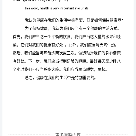
后
的
我
八
年
级
英
语
作
文
shouldgotobedearlyandgetupearly.
二
更多完整内容