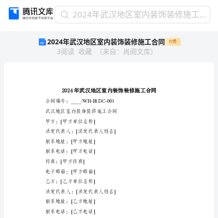
2024
2024年武汉地区室内装饰装修施工合同
年
2024年武汉地区室内装饰装修施工合同
付费
武
3
阅读
收藏
（
来自
：
尚阅文库
）
汉
地
区
室
内
装
合同编号：____/WH-IRDC-001
饰
武汉地区室内装饰