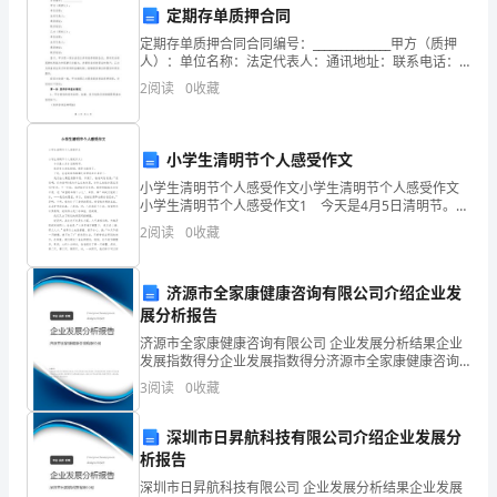
饰
定期存单质押合同
装
定期存单质押合同合同编号：______________甲方（质押
人）：单位名称：法定代表人：通讯地址：联系电话：
修
乙方（质权人）：单位名称：法定代表人：通讯地址：
2
阅读
0
收藏
联系电话：鉴于，甲方是一家合法设立并有效
施
工
小学生清明节个人感受作文
合
小学生清明节个人感受作文小学生清明节个人感受作文
小学生清明节个人感受作文1 今天是4月5日清明节。
第四条价格和支付方式
我没有去老家烧纸，而是去踏青了。 于是，爸爸骑着
同
2
阅读
0
收藏
那辆摩托车带我去北泉寺了。 我们
甲
济源市全家康健康咨询有限公司介绍企业发
修费用。
方：
展分析报告
[甲
济源市全家康健康咨询有限公司 企业发展分析结果企业
发展指数得分企业发展指数得分济源市全家康健康咨询
有限公司综合得分说明：企业发展指数根据企业规模、
方
20%作为预付款。
3
阅读
0
收藏
企业创新、企业风险、企业活力四个维度对企业发展情
况进
单
深圳市日昇航科技有限公司介绍企业发展分
析报告
位
深圳市日昇航科技有限公司 企业发展分析结果企业发展