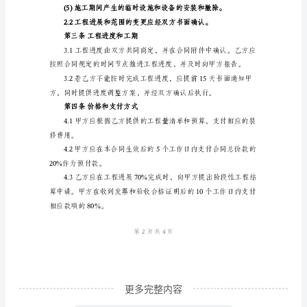
电子邮箱：[乙方邮箱]
区
室
内
第一条合同目的
装
饰
装
修
施
理，确保项目的质量
工
合
同
合
更多完整内容