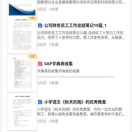
名
指数得分企业发展指数得分深圳市日昇航科技有限公司
相应款项的80%。
综合得分说明：企业发展指数根据企业规模、企业创
3
阅读
0
收藏
称]
新、企业风险、企业活力四个维度对企业发展情况进行
评价。
付费
法
公司财务员工工作总结笔记10篇_1
定
公司财务员工工作总结笔记10篇 总结给了人努力工作的
动力，培养了人思考的习惯，使工作更有效率，头脑更
代
加清醒，目标更加明确，工作更有意义，不能不说是提
0
阅读
0
收藏
高工作效率的一条极其重要途径。下面小编给大家带
表
付费
人：
SAP字典表收集
字典表的收集字典表的收集
[法
.......................................................................................
定
2
阅读
0
收藏
代
小学语文《秋天的雨》的优秀教案
表
小学语文《秋天的雨》的优秀教案 作为一位杰出的教
人
职工，就难以避免地要准备教案，编写教案有利于我们
准确把握教材的重点与难点，进而选择恰当的教学方
3
阅读
0
收藏
法。那要怎么写好教案呢？下面是小编帮大家整理的小
姓
学语文《