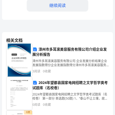
同
继续阅读
编
号：
____/WH-
IRDC-
第二条工程范围
相关文档
001
漳州市多耳滚美容服务有限公司介绍企业发
武
展分析报告
(1)室内装修的设计和施工；
汉
漳州市多耳滚美容服务有限公司 企业发展分析结果企业
(2)安装和维护电器设备；
发展指数得分企业发展指数得分漳州市多耳滚美容服务
地
有限公司综合得分说明：企业发展指数根据企业规模、
3
阅读
0
收藏
企业创新、企业风险、企业活力四个维度对企业发展情
况进
区
2024年望都县国家电网招聘之文学哲学类考
室
试题库（名校卷）
2024年望都县国家电网招聘之文学哲学类考试题库（名
内
校卷） 第一部分 单选题(50题) 1、“泰山不让土壤，故能
成其大；河海不择细流，故能成其深。”其中包含的哲理
装
0
阅读
0
收藏
有（）(1)整个世界是一个普遍联
付费
第三条工程进度和工期