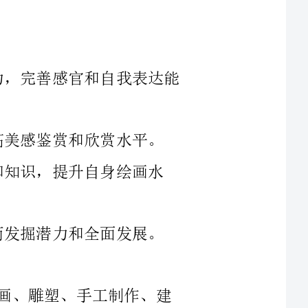
1、培养学生锻炼良好的观察力和想象力，完善感官和自我表达能
生感受和理解艺术的美，提高美感鉴赏和欣赏水平。
学习和掌握基本的美术技巧和知识，提升自身绘画水
生的创造力和创新意识，从而发掘潜力和全面发展。
美术教学内容涵盖了许多方面，包括绘画、雕塑、手工制作、建
筑设计和艺术欣赏等。我们的教学内容也应贴近实际生活，贴近学生