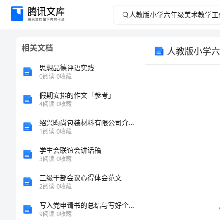
人
教
相关文档
人教版小学六
版
思想品德评语实践
小
0
阅读
0
收藏
假期安排的作文「参考」
学
4
阅读
0
收藏
六
绍兴昀尚包装材料有限公司介绍企业发展分析报告
1
阅读
0
收藏
年
学生会联谊会讲话稿
3
阅读
0
收藏
级
三级干部会议心得体会范文
美
2
阅读
0
收藏
写入党申请书的总结与写好个人工作总结需注意问题汇编
术
9
阅读
0
收藏