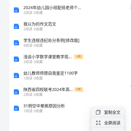
教
2024年幼儿园小班配班老师个人工作总结范文
力。
2
阅读
0
收藏
学
我以为的作文范文
2
阅读
0
收藏
工
学生违规违纪处分条例[修改版]
平。
8
阅读
0
收藏
作
浅谈小学数学课堂教学现状、成因及对策.doc
付费
计
3
阅读
0
收藏
幼儿教师师德自我鉴定1100字
划
1
阅读
0
收藏
人
陕西省四校联考2024年高一物理下学期期末达标测试试题含解析
付费
2
阅读
0
收藏
教
31例空中晕厥原因分析
版
1
阅读
0
收藏
复制全文
小
全屏阅读
学