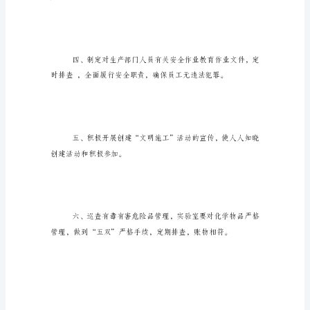
的
岗
位
职
责，
来
一
重大假期进行中。
起
看
看
吧。
篇
一