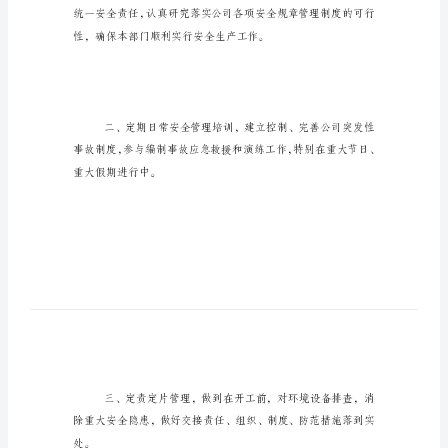
位
职
责
下
篇一
面
是
收
集
的
安
全
员