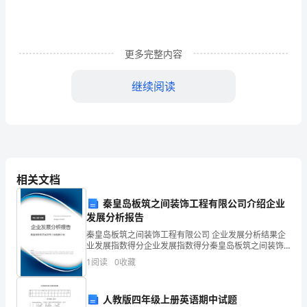
一、
持
证
更多完整内容
上
继续阅读
岗，
主
动
组
相关文档
织
处。
秦皇岛板筑之间装饰工程有限公司介绍企业
发展分析报告
排
秦皇岛板筑之间装饰工程有限公司 企业发展分析结果企
查
业发展指数得分企业发展指数得分秦皇岛板筑之间装饰
工程有限公司综合得分说明：企业发展指数根据企业规
1
阅读
0
收藏
各
模、企业创新、企业风险、企业活力四个维度对企业发
展情
类
人教版四年级上册英语期中试题