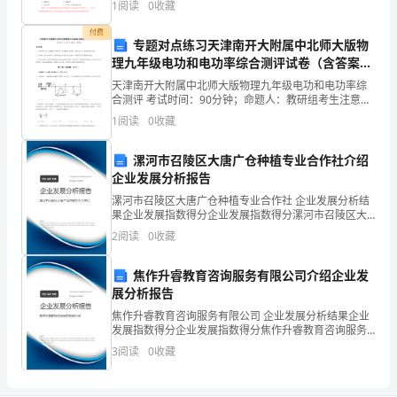
1
阅读
0
收藏
电场力和磁场力的说法中，正确的是( )A
或
付费
专题对点练习天津南开大附属中北师大版物
填
理九年级电功和电功率综合测评试卷（含答案详
写
解版）
天津南开大附属中北师大版物理九年级电功和电功率综
合测评 考试时间：90分钟；命题人：教研组考生注意：
排
1、本卷分第I卷（选择题）和第Ⅱ卷（非选择题）两部
1
阅读
0
收藏
分，满分100分，考试时间90分钟2、答卷前，考生
查
漯河市召陵区大唐广仓种植专业合作社介绍
记
企业发展分析报告
漯河市召陵区大唐广仓种植专业合作社 企业发展分析结
录。
果企业发展指数得分企业发展指数得分漯河市召陵区大
唐广仓种植专业合作社综合得分说明：企业发展指数根
研
2
阅读
0
收藏
据企业规模、企业创新、企业风险、企业活力四个维度
对企
究
焦作升睿教育咨询服务有限公司介绍企业发
展分析报告
本
焦作升睿教育咨询服务有限公司 企业发展分析结果企业
部
发展指数得分企业发展指数得分焦作升睿教育咨询服务
有限公司综合得分说明：企业发展指数根据企业规模、
3
阅读
0
收藏
门
企业创新、企业风险、企业活力四个维度对企业发展情
况进
主