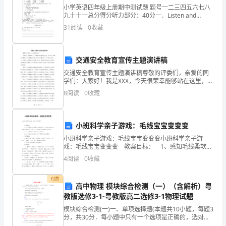
有
小学英语四年级上册期中测试题 题号一二三四五六七八
九十十一总分得分听力部分：40分一．Listen and
关
choose. （听录音，选出与你所听到的单词。）10分( ) 1
31
阅读
0
收藏
. A.
安
全
交通安全教育宣传主题演讲稿
交通安全教育宣传主题演讲稿尊敬的评委们，亲爱的同
隐
学们：大家好！我是XXX，今天很荣幸能够站在这里，与
大家一起探讨交通安全这个重要的话题。交通安全事关
8
阅读
0
收藏
患，
每一个人的生命安全，也事关社会的稳定和发展。因
此，我
并
小班科学亲子游戏：毛线宝宝变变变
制
创建活动和积极参加。
小班科学亲子游戏：毛线宝宝变变变小班科学亲子游
定
戏：毛线宝宝变变变 教案目标： 1、感知毛线柔软的
特性及其多样性，运用已有的生活经验随意将毛线变
4
阅读
0
收藏
形，充分发掘孩子的想象力和创造力。 2、尝试
合
付费
理
高中物理 模块综合检测（一）（含解析）粤
教版选修3-1-粤教版高二选修3-1物理试题
方
模块综合检测(一)一、单项选择题(本题共10小题，每题3
案
分，共30分．每小题中只有一个选项是正确的，选对得3
分，错选、不选或多选均不得分)1．下列有关电荷所受