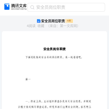
安
安全员岗位职责
全
安全员岗位职责
付费
员
4
阅读
收藏
（
来自
：
第一文库网
）
岗
位
职
责
安
全
员
岗