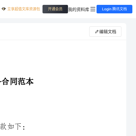
立享超值文库资源包
我的资料库
开通会员
Login 腾讯文档
编辑文档