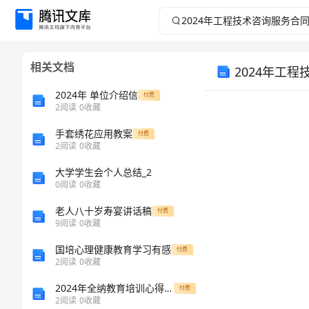
2024
年
相关文档
2024年工
工
2024年 单位介绍信
付费
程
2
阅读
0
收藏
技
手套绣花应用教案
付费
2
阅读
0
收藏
术
大学学生会个人总结_2
0
阅读
0
收藏
咨
老人八十岁寿宴讲话稿
付费
9
阅读
0
收藏
询
国培心理健康教育学习有感
付费
服
2
阅读
0
收藏
2024年全纳教育培训心得体会
付费
务
2
阅读
0
收藏