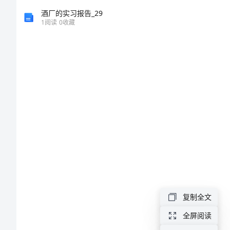
合
酒厂的实习报告_29
1
阅读
0
收藏
同
范
本
2024
年
工
程
技
术
复制全文
咨
全屏阅读