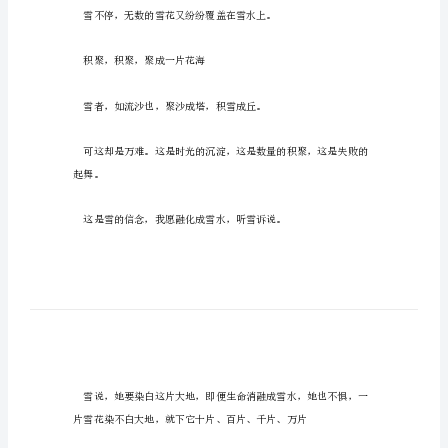
使
命
初
中
作
——碾压
文
范
文
“我
消融，消融，融成一滩雪水
手
心
中
托