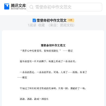
雪
雪使命初中作文范文
使
雪使命初中作文范文
付费
命
1
阅读
收藏
（
来自
：
贤阅文档
）
初
中
作
文
范
文
雪