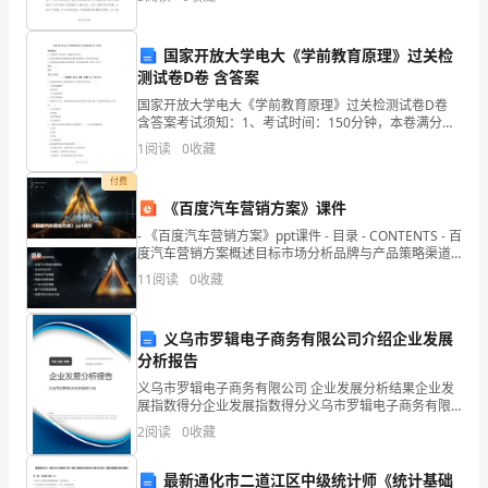
的
面积调减，旱情严重的情况下
模板,内容仅供参考
靠
国家开放大学电大《学前教育原理》过关检
测试卷D卷 含答案
近，
国家开放大学电大《学前教育原理》过关检测试卷D卷
一
含答案考试须知：1、考试时间：150分钟，本卷满分为
100分。 2、请首先按要求在试卷的指定位置填写您的姓
1
阅读
0
收藏
朵
名、准考证号等信息。 3、请仔细阅读各种题目
付费
朵
《百度汽车营销方案》课件
的
- 《百度汽车营销方案》ppt课件 - 目录 - CONTENTS - 百
度汽车营销方案概述目标市场分析品牌与产品策略渠道
开
与销
11
阅读
0
收藏
放。
义乌市罗辑电子商务有限公司介绍企业发展
可
分析报告
是，
义乌市罗辑电子商务有限公司 企业发展分析结果企业发
展指数得分企业发展指数得分义乌市罗辑电子商务有限
人
公司综合得分说明：企业发展指数根据企业规模、企业
2
阅读
0
收藏
创新、企业风险、企业活力四个维度对企业发展情况进
来
行评
最新通化市二道江区中级统计师《统计基础