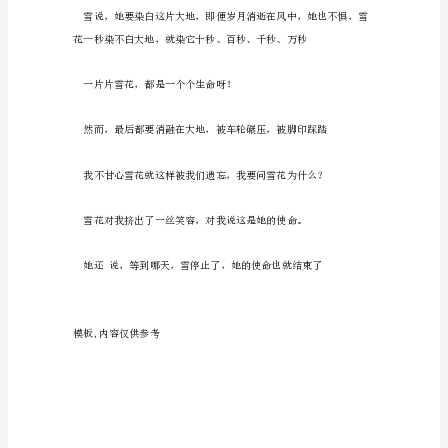
着
积聚，积聚，聚成一片花海
雪
花，
看
她
缓
缓
起舞。
融
化
”
——
题
记