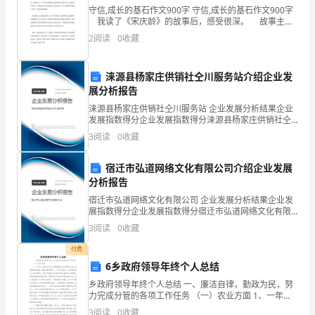
面
一片片雪花，都是一个个生命呀！
守信,成长的基石作文900字 守信,成长的基石作文900字
上
我读了《宋庆龄》的故事后，感受很深。 故事主要
讲宋庆龄小时候父亲总教育她要善良、诚实、守信。一
2
阅读
0
收藏
天，她要去一位叔叔家看鸽子，可临走时又
形
成
涞源县杨家庄供销社仝川服务站介绍企业发
展分析报告
了
涞源县杨家庄供销社仝川服务站 企业发展分析结果企业
一
发展指数得分企业发展指数得分涞源县杨家庄供销社仝
川服务站综合得分说明：企业发展指数根据企业规模、
3
阅读
0
收藏
企业创新、企业风险、企业活力四个维度对企业发展情
朵
况进
宿迁市弘道网络文化有限公司介绍企业发展
朵
分析报告
冰
宿迁市弘道网络文化有限公司 企业发展分析结果企业发
展指数得分企业发展指数得分宿迁市弘道网络文化有限
花。
公司综合得分说明：企业发展指数根据企业规模、企业
3
阅读
0
收藏
创新、企业风险、企业活力四个维度对企业发展情况进
一
行评
付费
6乡政府领导年终个人总结
朵
乡政府领导年终个人总结 一、廉洁自律，勤政为民，努
朵
力完成分管的各项工作任务 （一）农业方面 1、一年
来，粮食生产立足于确保粮食生产安全的大局，在种植
3
阅读
0
收藏