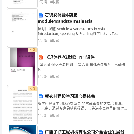
认
9
阅读
0
收藏
真
英语必修ⅲ外研版
的清晰和正确性。
module4sandstormsinasia
仔
课时］课题 Module 4 Sandstorms in Asia
细，
Introduction, speaking & Reading教学目标 1. To
arouse Ss' interest abo
3
阅读
0
收藏
不
付费
要
《退休养老规划》PPT课件
粗
- 第六章 退休养老规划 - - 第六章 退休养老规划 - 本章结
构： -
心
6
阅读
0
收藏
马
付费
虎
新农村建设学习班心得体会
新农村建设学习班心得体会 非常荣幸参加这次培训班。
做
几天来，通过专家的精彩授课，与先进市县领导的研讨
交流，进一步拓宽了视野，更新了观念，提升了理论水
5
阅读
0
收藏
题
平，对建设社会主义新农村有了更加深刻的认识和理
解。特别
时
广西子骐工程机械有限公司介绍企业发展分