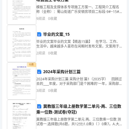
新
模板工程及支撑体系专项施工方案一、工程简介工程名
版)
称（全称）：蜀山街道广乐安顿房项目二标段-9#~15#
楼建设单位：杭州萧山城区建设有限公司代建单位：浙
9
阅读
0
收藏
江萧峰建设集团有限公司勘察单位：浙江恒辉勘测设计
有
春
目较多，要求学习的内容较复杂。
毕业的文案_15
季
毕业的文案毕业的文案【精选15篇】 在学习、工作、
春季高考的注意事项
生活中，越来越多人喜欢在闲暇时发布文案，文案用于
高
分享自己的生活态度和人生感悟。什么样的文案才让人
2
阅读
0
收藏
眼前一亮呢？下面是小编为大家收集的毕业的文案，欢
考
1、认真仔细，不要粗心马虎
迎
付费
的
2024年采购计划三篇
2024年采购计划三篇 采购计划 篇1（2035字） 回顾过
注
去的____年度，对于采购部门是个困难的'一年，采购部
2、答题规范，表达清晰
的刚刚成立，公司的订单批量普遍偏大，而且货期比较
意
3
阅读
0
收藏
急，对采购的成本控制、供方质量控制、
事
冀教版三年级上册数学第二单元-两、三位数
项
分。
乘一位数-测试卷(夺冠)
冀教版三年级上册数学第二单元 两、三位数乘一位数 测
1、
试卷一.选择题(共6题，共12分)1.0乘3（ ）0乘7。A.大
3、字迹干净工整，没有错别字
于 B.小于 C.等于2.小红有60朵