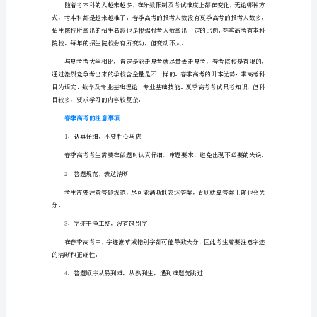
(最
答等。
新
3、字迹干净工整，没有错别字
版)
2023
年
广
春季高考上本科难不难
州
华
夏
职
业
学
院