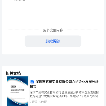
A.
十六大
课
《生
态
文
B.
更多完整内容
十七大
明
继续阅读
建
设
C.
十八大
与
生
相关文档
态
深圳市贰粤实业有限公司介绍企业发展分析
环
D.
报告
十八届一
深圳市贰粤实业有限公司 企业发展分析结果企业发展指
境
数得分企业发展指数得分深圳市贰粤实业有限公司综合
得分说明：企业发展指数根据企业规模、企业创新、企
保
2
阅读
0
收藏
业风险、企业活力四个维度对企业发展情况进行评价。