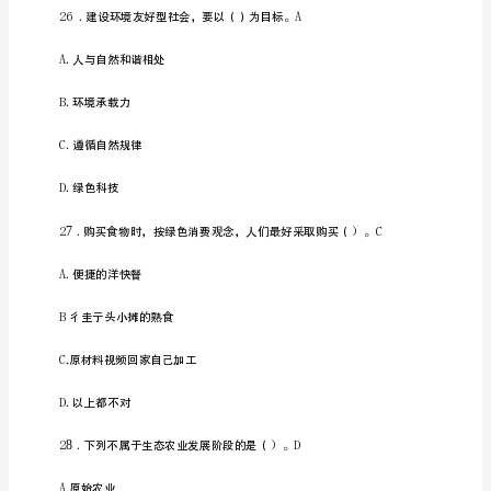
部
题
单
每
答
一、
选题（共题，
题
库
含
答
1
案
全
2023
公
需