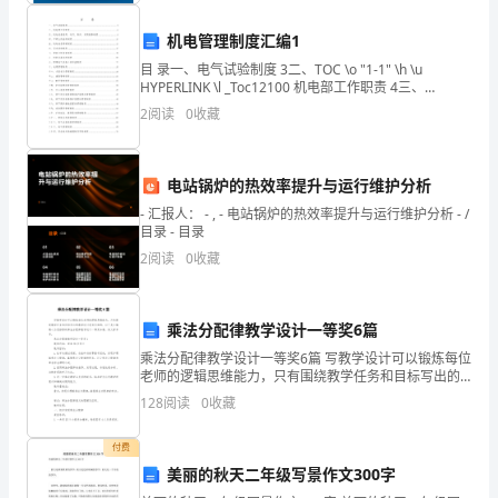
该企
护》
机电管理制度汇编1
2
考
目 录一、电气试验制度 3二、TOC \o "1-1" \h \u
HYPERLINK \l _Toc12100 机电部工作职责 4三、
试
HYPERLINK \l _Toc23596 机电
2
阅读
0
收藏
内
部
A
.生存消费
电站锅炉的热效率提升与运行维护分析
题
- 汇报人： - , - 电站锅炉的热效率提升与运行维护分析 - /
目录 - 目录
库
2
阅读
0
收藏
含
B.
享受消费
乘法分配律教学设计一等奖6篇
答
乘法分配律教学设计一等奖6篇 写教学设计可以锻炼每位
案
老师的逻辑思维能力，只有围绕教学任务和目标写出的
教学设计是有价值的，以下是小编精心为您推荐的乘法
128
阅读
0
收藏
一、
分配律教学设计一等奖6篇，供大家参考。
C.
单
付费
精神消费
美丽的秋天二年级写景作文300字
选