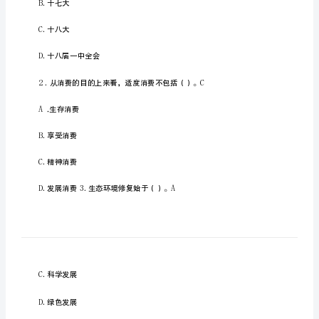
与
生
态
2023
环
境
保
护》
考
试
案
内