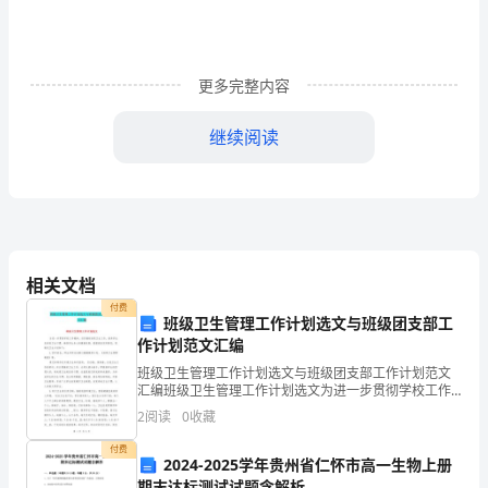
工
作
总
更多完整内容
结
继续阅读
篇
1
我会继续把安全工作抓实、抓好。
本
学
相关文档
学校安全教育工作总结篇2
期
付费
班级卫生管理工作计划选文与班级团支部工
作计划范文汇编
已
班级卫生管理工作计划选文与班级团支部工作计划范文
接
汇编班级卫生管理工作计划选文为进一步贯彻学校工作
精神，切实搞好班级卫生工作，培养学生良好的卫生习
2
阅读
0
收藏
近
惯，确保学生身心的健康发展，根据我班实际情况，现
取了一些措施，报告如下：
制定卫生
付费
尾
2024-2025学年贵州省仁怀市高一生物上册
一、做好学校安全教育工作，强化安全意识
期末达标测试试题含解析