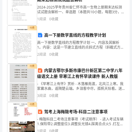
声，
2024-2025学年贵州省仁怀市高一生物上册期末达标测
试试题含解析一、单选题（本题共10小题，每题3分，共
回
30分）1、关于“探究植物细胞质壁分离和复原实验”的叙
1
阅读
0
收藏
述，正确的是A．该实验中没有设计对照实
顾
付费
本
高一下册数学直线的方程教学计划
高一下册数学直线的方程教学计划 一、内容及其解析
学
进一步提高。
1。内容：这是一节建立直线的点斜式方程（斜截式方
程）的概念课。学生在此之前已学习了在直角坐标系内
2
阅读
0
收藏
期
确定直线一条直线几何要素，已知直线上的一
二、健全安全规章制度，落实安全工作责任制
的
付费
内蒙古鄂尔多斯市康巴什新区第二中学八年
工
级语文上册 早寒江上有怀早读课件 新人教版
- 《早寒江上有怀》赏析 - 木落雁南渡，北风江上寒。我
作，
家襄水曲，遥隔楚云端。乡泪客中尽，孤帆天际看。迷
津欲有问，平海夕漫漫。 -
3
阅读
0
收藏
很
付费
庆
驾考上海梅陇考场-科目二注意事项
幸
- 梅陇科目二考场注意事项（考试顺序） - 进入考试车辆
1.保险带2.调整座位3.调整反光镜4.踩离合点火5 .打左方
安
向灯6 .确认无误后起步7 . （不要理会边上的工作人员特
三、结合实际情况，安全措施落实到位
1
阅读
0
收藏