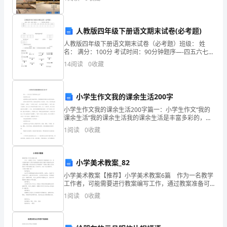
全
方
人教版四年级下册语文期末试卷(必考题)
人教版四年级下册语文期末试卷（必考题）班级： 姓
面
名： 满分：100分 考试时间：90分钟题序—-四五六七八
九总分得分、看拼音写词语。、下面每道小题中，都有
无
14
阅读
0
收藏
一个字的读音是错的，请你把它找出来。A.棱le
任
小学生作文我的课余生活200字
何
小学生作文我的课余生活200字篇一：小学生作文“我的
事
课余生活”我的课余生活我的课余生活是丰富多彩的，但
我最喜欢的课余生活是养金鱼。我每天起的早早的，就
1
阅读
0
收藏
故，
给金鱼喂五十粒鱼食。后来，我发现金鱼不爱游了，我
想
这
小学美术教案_82
与
小学美术教案【推荐】小学美术教案6篇 作为一名教学
工作者，可能需要进行教案编写工作，通过教案准备可
校
以更好地根据具体情况对教学进程做适当的必要的调
1
阅读
0
收藏
整。我们应该怎么写教案呢？下面是小编为大家收集的
领
小学
导