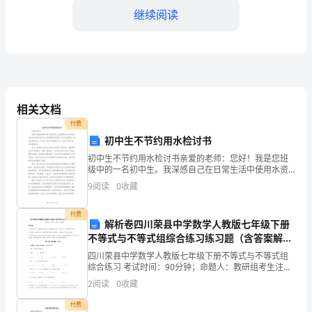
2024-
继续阅读
2025
学
年
贵
B.生长素的运输方向都和环境因素有关
相关文档
州
付费
C.胚芽鞘的向光性由
初中生不节约用水检讨书
省
初中生不节约用水检讨书亲爱的老师：您好！我是您班
贵
级中的一名初中生。我深感自己在日常生活中使用水资
源不够节约，给环境和家庭带来了很多负面影响，我对
9
阅读
0
收藏
阳
此深感内疚。在这里，我写下这篇检讨书，反思自己的
行为，并
市
付费
解析卷四川荣县中学数学人教版七年级下册
说法正确的是（）
不等式与不等式组综合练习练习题（含答案解
第
析）
四川荣县中学数学人教版七年级下册不等式与不等式组
六
综合练习 考试时间：90分钟；命题人：教研组考生注
意：1、本卷分第I卷（选择题）和第Ⅱ卷（非选择题）两
2
阅读
0
收藏
中
部分，满分100分，考试时间90分钟2、答卷前，考
付费