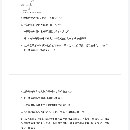
第
六
中
学
高
二
生
物
期
末