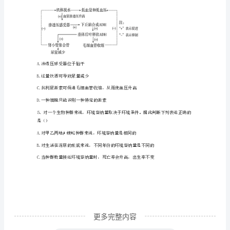
调
A.种群数量达到点后将一直保持不变
研
B.建立自然保护区等措施可使点上移
模
C.种群增长过程中出现环境阻
拟
试
题
于生长素的说法正确的是()
含
解
析
更多完整内容