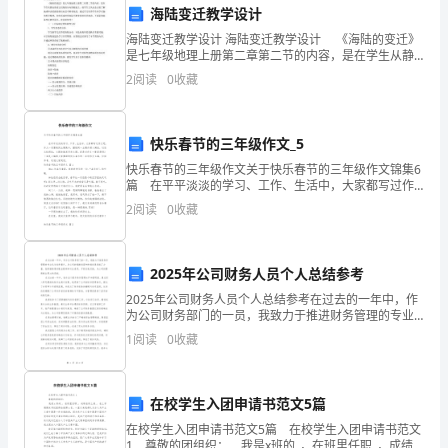
学
海陆变迁教学设计
高
海陆变迁教学设计 海陆变迁教学设计 《海陆的变迁》
是七年级地理上册第二章第二节的内容，是在学生从静
二
态角度认识海陆分布的根底上，使学生又从动态方面了
2
阅读
0
收藏
解地球外表的海陆格局也是不断变化的，通过学习培养
生
学
A.渗透压感受器位于脑干
物
快乐春节的三年级作文_5
快乐春节的三年级作文关于快乐春节的三年级作文锦集6
期
B.过量饮酒可导致尿量减少
篇 在平平淡淡的学习、工作、生活中，大家都写过作
文吧，作文一定要做到主题集中，围绕同一主题作深入
末
2
阅读
0
收藏
阐述，切忌东拉西扯，主题涣散甚至无主题。还是对作
调
D.一种细胞只能识别一种特定的激素
2025年公司财务人员个人总结参考
研
2025年公司财务人员个人总结参考在过去的一年中，作
模
为公司财务部门的一员，我致力于推进财务管理的专业
化与效率提升，为公司的稳健运营和持续发展贡献了力
1
阅读
0
收藏
是（）
量。我将继续秉承敬业精神和专业素质，不断自我完
拟
善，为
试
在校学生入团申请书范文5篇
题
在校学生入团申请书范文5篇 在校学生入团申请书范文
1 尊敬的团组织： 我是x班的_，在班里任职_，成绩