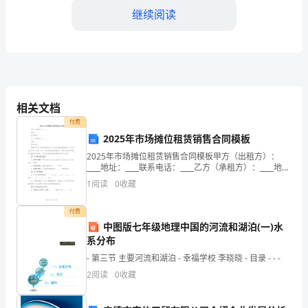
以
继续阅读
下
双
方
2.租金支付方式：
相关文档
（以
付费
下
2025年市场摊位租赁销售合同模板
金。
简
2025年市场摊位租赁销售合同模板甲方（出租方）：
____地址：____联系电话：____乙方（承租方）：____地
址：____联系电话：____根据《中华人民共和国合同法》
称
1
阅读
0
收藏
及有关法律法规的规定，甲乙
“甲
付费
四、租赁物品使用要求
中图版七年级地理中国的河流和湖泊(一)水
方”
系分布
和
- 第三节 主要河流和湖泊 - 幸福学校 李晓晓 - 目录 - - -
2
阅读
0
收藏
“乙
他人或进行买卖行为。
方”）