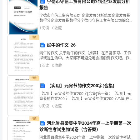
宁德市守信工贸有限公司介绍企业发展分析
共
报告
保持其良好状态。
宁德市守信工贸有限公司 企业发展分析结果企业发展指
同
数得分企业发展指数得分宁德市守信工贸有限公司综合
得分说明：企业发展指数根据企业规模、企业创新、企
1
阅读
0
收藏
缔
业风险、企业活力四个维度对企业发展情况进行评价。
该企
护工作，保证租赁物
付费
结，
蜗牛的作文_26
并
蜗牛的作文 关于蜗牛的作文【推荐】 在日常学习、工作
抑或是生活中，大家都不可避免地会接触到作文吧，作
的环境中，以免影响其正常生长。
共
文根据写作时限的不同可以分为限时作文和非限时作
1
阅读
0
收藏
文。一篇什么样的作文才能称之为优秀作文呢
五、保证金
同
付费
遵
【实用】元宵节的作文200字[合集]
【实用】元宵节的作文200字[合集]第一篇：【实用】元
守
宵节的作文200字 【实用】元宵节的作文200字八篇 在
日常生活或是工作学习中，大家都不可避免地会接触到
协
0
阅读
0
收藏
作文吧，作文要求篇章结构完
后，甲方将保证金全
议
付费
河北景县梁集中学2024年高一上学期第一次
中
诊断性考试生物试卷（含答案）
河北景县梁集中学2024年高一上学期第一次诊断性考试