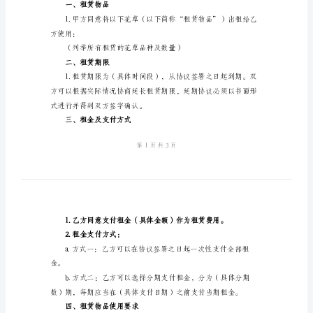
租
赁
条件：
协
甲方信息：
议
姓名/公司名称：
样
本
联系地址：
花
联系电话：
草
乙方信息：
租
姓名/公司名称：
赁
联系地址：
协
联系电话：
议
一、租赁物品
本