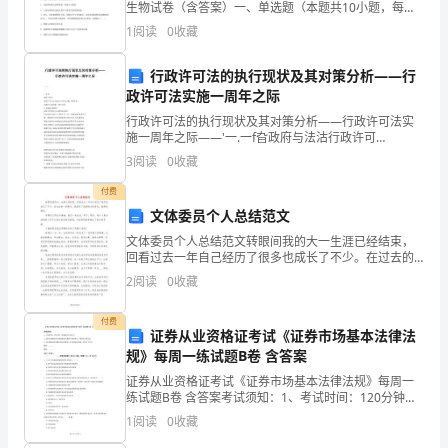
的
生物试卷（含答案）一、单选题（本题共10小题，每题3
的违约责任。
分，共30分）1、下列蛋白质类物质与功能对应正确的是
条
1
阅读
0
收藏
（ ）A．胰岛素﹣﹣免疫 B．抗体﹣﹣
款
行政许可法的执行现状及其对策分析——行
政许可法实施一周年之际
和
行政许可法的执行现状及其对策分析——行政许可法实
条
施一周年之际——'一.一f旮政府与法沽行政许可
ii~ll'3Itli'3t11~及其j【=j『策分祈行政许可法实施一周年
3
阅读
0
收藏
件：
之际口文晓波.胡同泽重庆大学贸易
付费
甲
文体委员个人总结范文
方
文体委员个人总结范文转眼间我的大一生涯已经结束，
回看过去一年自己经历了很多也成长了不少。在过去的
一学期中，我担任了班级的文体委员，我感受颇多。回
信
2
阅读
0
收藏
顾自己的点点滴滴，我们一起生活，学习，娱乐，每个
人都为班
息：
付费
证券从业资格证考试《证券市场基本法律法
姓
规》每周一练试题B卷 含答案
名/
证券从业资格证考试《证券市场基本法律法规》每周一
练试题B卷 含答案考试须知：1、考试时间：120分钟，
本卷满分为100分。 2、请首先按要求在试卷的指定位置
公
1
阅读
0
收藏
填写您的姓名、准考证号等信息。 3、请仔细阅