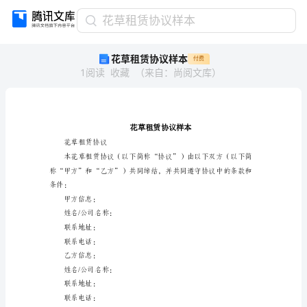
花
花草租赁协议样本
草
花草租赁协议样本
付费
租
1
阅读
收藏
（
来自
：
尚阅文库
）
赁
协
议
样
本
花
花草租赁协议
草