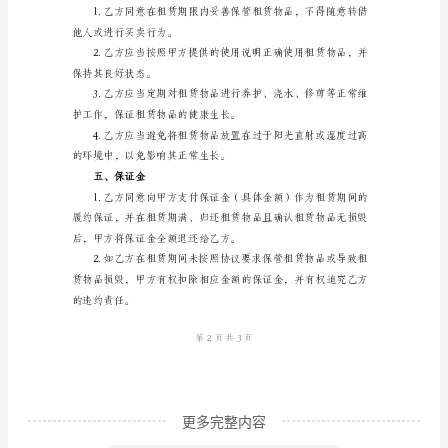
花
方使用：
草
租
赁
二、租赁期限
协
议
（以
式进行并得到双方签字确认。
下
三、租金及支付方式
简
称
“协
议”）
更多完整内容
由