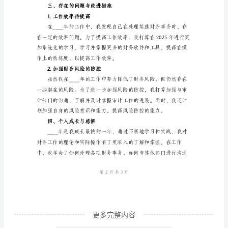
____
2.提高票据管理水平
年
度
出
纳
会
3.严格执行账务核算标准
计
工
作
总
结
一、
工
更多完整内容