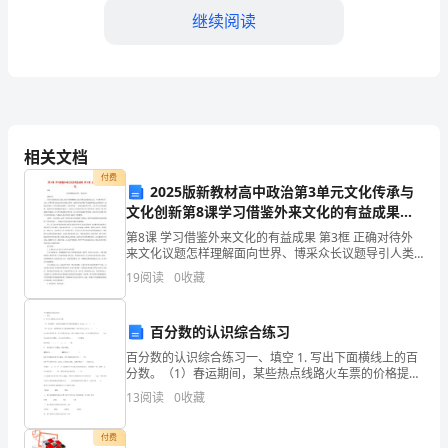
作
继续阅读
概
述
____
性。
年
相关文档
4.加强与其他部门的协作
是
付费
2025版新教材高中政治第3单元文化传承与
文化创新第8课学习借鉴外来文化的有益成果第3
我
框正确对待外来文化课内探究部编版必修4
第8课 学习借鉴外来文化的有益成果 第3框 正确对待外
担
来文化议题怎样理解面向世界、博采众长议题导引人类
只有肤色语言之别，文明只有姹紫嫣红之别，但绝无高
19
阅读
0
收藏
任
低优劣之分。“文明冲突论”认为，世界各种文明之间存
出
百分数的认识综合练习
纳
百分数的认识综合练习一、填空 1. 写出下面横线上的百
三、存在的问题与改进措施
分数。（1）春运期间，某些热点线路火车票的价格提高
会
了百分之二十。（ ）（2）近几年，我国国内生产总值的
13
阅读
0
收藏
增长幅度一直在百分之七以上
1.工作效率待提高
计
付费