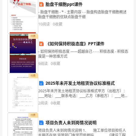
岗
胎盘干细胞ppt课件
- 胎盘干细胞 - * - 主要内容 - - 胎盘构造胎盘干细胞概述
位
胎盘干细胞的优缺点胎盘干细
10
阅读
0
收藏
的
作上的熟练度，以提高工作效率。
第
付费
《如何保持积极态度》PPT课件
一
2.加强财务风险的防控
- 如何保持积极态度 ——超越自己 - - - 积极态度 - 积极态
度是一种思维方式
年。
9
阅读
0
收藏
在
付费
这
2025年未开发土地租赁协议标准格式
一
2025年未开发土地租赁协议标准格式甲方（出租方）：
____地址：____联系电话：____乙方（承租方）：____地
年
址：____联系电话：____鉴于甲方拥有未开发土地一块，
2
阅读
0
收藏
四、个人成长与感悟
位于____（以下简称“
里，
付费
我
项目负责人未到岗情况说明
项目负责人未到岗情况说明 1. 施工单位项目担任人
在
长期不在岗,监管部门有惩罚依据吗 《建设工程