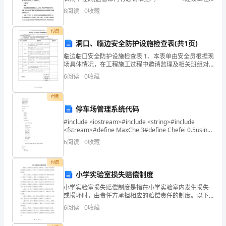
平安生产管理条例》第六十六条 违反本条例的规定，施
财
8
阅读
0
收藏
工单位的次要担任人、项目担任人未履行
务
付费
洞口、临边安全防护设施检查表(共1页)
部
临边临口安全防护设施检查表 1、本表单由安全员根据现
的
场具体情况，在工程施工过程中邀请监理及相关班组对
施工现场的临边、临口等安全防护措施进行检查。 2、在
6
阅读
0
收藏
领
检查过程中发现不符合项立即与相关班组
导
付费
停车场管理系统代码
和
#include <iostream>#include <string>#include
<fstream>#define MaxChe 3#define Chefei 0.5using
同
namesp
6
阅读
0
收藏
事
付费
们
小学实验室损失赔偿制度
的
小学实验室损失赔偿制度是指在小学实验室内发生损失
或损坏时，由责任方承担相应的赔偿责任的制度。以下
指
是一个可能的小学实验室损失赔偿制度的描述：1.责任方
6
阅读
0
收藏
确定：当实验室发生损失或损坏时，需要确定责任方。
责任
导