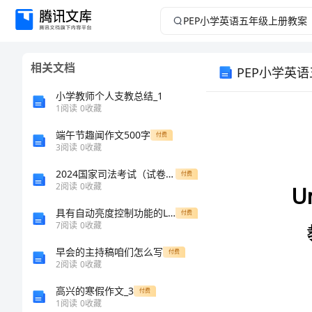
PEP
小
相关文档
PEP小学英
学
小学教师个人支教总结_1
英
1
阅读
0
收藏
语
端午节趣闻作文500字
付费
3
阅读
0
收藏
五
2024国家司法考试（试卷三）过关练习试题D卷 附答案
付费
2
阅读
0
收藏
年
具有自动亮度控制功能的LED光源的设计论文正文及结论
付费
7
阅读
0
收藏
级
早会的主持稿咱们怎么写
付费
some…
上
2
阅读
0
收藏
2.
高兴的寒假作文_3
付费
册
3
1
阅读
0
收藏