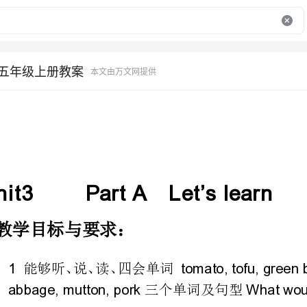
语五年级上册教案
本文由万文网提供
Unit3PartALet’slearn
教学目标与要求：
abbage,mutton,porkWhatwouldyoulikeforlunch
三个单词及句型
能用本课单词卡片完成小组活动，操练新单词。
能说唱歌谣并理解其含义。