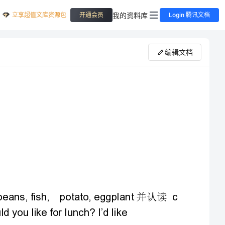
立享超值文库资源包
我的资料库
开通会员
Login 腾讯文档
编辑文档
1tomato,tofu,greenbeans,fish,potato,eggplantc
能够听、说、读、四会单词并认读
?I’dlike