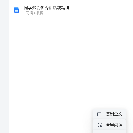
教
教学
同学聚会优秀讲话稿精辟
1
阅读
0
收藏
案
eggplant
教学
幼
槽
压
教学
荧
陶
一、
坊
1.Let’ssing
胜
2.Let
钓
复制全文
二、
耘
全屏阅读
瓜
展示课件：