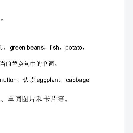
tomatotofugreenbeansfishpotato
听、说、读、写单词：，，，，，
tomatopotatoporkmuttoneggplantcabbage
Thecooksays:”Boysandgirls,welcometotheschoolcanteen.Hereareso