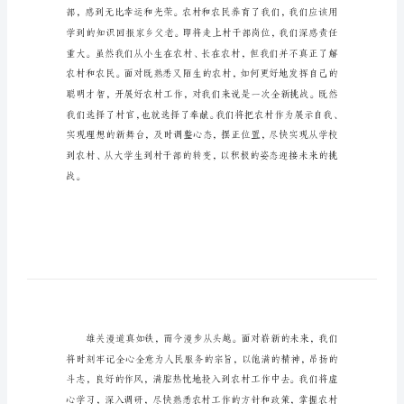
大
学
生
村
官
就
职
演
说
稿
各
位