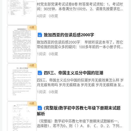
在
村党支部党课考试试卷B卷 附答案考试须知：1、考试时
间：90分钟，本卷满分为100分。 2、请首先按要求在试
这
卷的指定位置填写您的姓名、考号等信息。 3、请仔细阅
4
阅读
0
收藏
读各种题目的回答要求，在密封线内答题，否
令
付费
人
致加西亚的信读后感2000字
致加西亚的信读后感2000字 早就听说这本书了，而它
无
带给我的则是众多的疑问：100多年前的一本小册子何以
流传至今?何以为各界人士关所注?这是一本什么样的书
比
1
阅读
0
收藏
呢?带着这些疑问，我认真阅读了《致加西亚的
激
付费
四§三、帝国主义瓜分中国的狂潮
动、
四§三、帝国主义瓜分中国的狂潮岁月无痕效果怎么样 岁
终
月无痕有用吗 岁月无痕精油 岁月无痕 岁月无痕精油 友
情提供资料 四?三、帝国主义瓜分中国的狂潮 基础知识
1
阅读
0
收藏
目标:帝国主义列强争做中国债主;抢夺中国路
身
付费
难
(完整版)数学初中苏教七年级下册期末试题
解析
忘
（完整版）数学初中苏教七年级下册期末试题解析一、
的
选择题1．若不为0，则（ ）A． B． C． D．2．下列四
个图形中，和是内错角的是（ ）A． B． C． D．3．