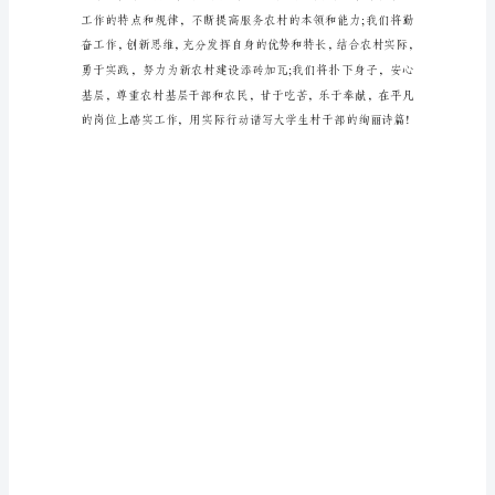
领
导，
各
位
同
事，
下
午
好
战。
秋
高
气
爽，