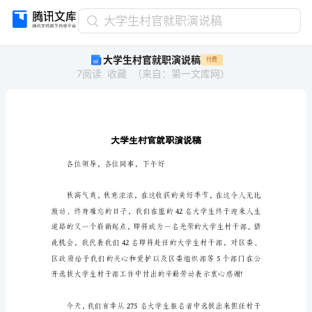
大
大学生村官就职演说稿
学
大学生村官就职演说稿
付费
生
7
阅读
收藏
（
来自
：
第一文库网
）
村
官
就
职
演
说
稿
各位领导，各位同事，下午好