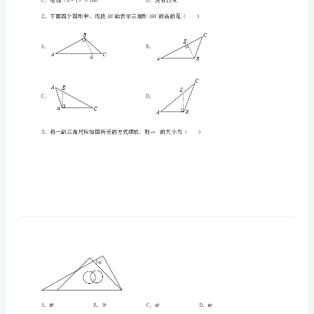
中
学
数
学
八
一、单选题（10小题，每小题2分，共计20分）
年
级
下
n
册
BEABC