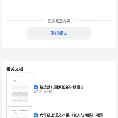
（含
答
更多完整内容
案
继续阅读
详
解）
江
相关文档
西
上
精选幼儿园家长新学期赠言
饶
的中线．其中（）
4
阅读
0
收藏
市
第
六年级上语文21课《老人与海鸥》问题