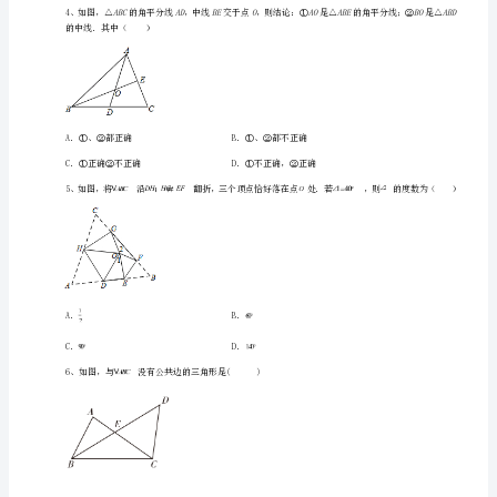
三
角
A．B．
形
章
节
C．D．
训
练
练
习
题