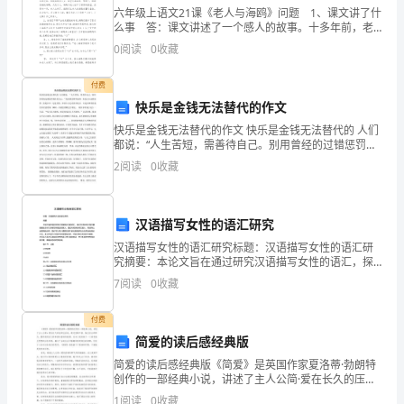
二
六年级上语文21课《老人与海鸥》问题 1、课文讲了什
中
么事 答：课文讲述了一个感人的故事。十多年前，老
人在湖畔偶遇一群北方飞到昆明越冬的红嘴鸥。从此，
0
阅读
0
收藏
学
老人与海鸥结下了不解之缘。每逢冬季来临，海鸥便
数
付费
快乐是金钱无法替代的作文
学
快乐是金钱无法替代的作文 快乐是金钱无法替代的 人们
都说：“人生苦短，需善待自己。别用曾经的过错惩罚现
八
在的自己。”我觉得说得有道理，但是人生虽然短暂，但
2
阅读
0
收藏
是并不一定是苦的，多多少少会有些许快乐。只是在那
年
级
汉语描写女性的语汇研究
下
汉语描写女性的语汇研究标题：汉语描写女性的语汇研
究摘要：本论文旨在通过研究汉语描写女性的语汇，探
讨汉语中对女性形象的描绘方式以及背后所蕴含的意
册
7
阅读
0
收藏
义。通过对相关的词汇语义、用法和社会语境的分析，
我们可以深
三
付费
A．B．
角
简爱的读后感经典版
简爱的读后感经典版《简爱》是英国作家夏洛蒂·勃朗特
形
创作的一部经典小说，讲述了主人公简·爱在长久的压抑
C．D．
生活后，通过坚韧不拔、独立自主的努力，最终找到自
1
阅读
0
收藏