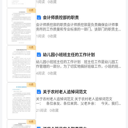
1
阅读
0
收藏
电话：
分，满分100分，考试时间90分钟2、答卷前，考生务
第
付费
E-mail：
34
会计师质控部的职责
会计师质控部的职责会计师质控部是负责确保会计师事
届
务所的工作质量和专业标准的一部门。该部门的职责主
要包括以下几个方面。1. 制定质控政策和程序：会计师
宁
1
阅读
0
收藏
（）
质控部的首要职责是制定质量控制政策和程序，确保会
计师
夏
付费
幼儿园小班班主任的工作计划
青
2/9
幼儿园小班班主任的工作计划 班主任工作是幼儿园工
少
作管理的一部分，为了切实地搞好班级工作，小班的班
主任需要制定相关的工作计划，下面是小编分享给大家
4
阅读
0
收藏
的幼儿园小班班主任的工作计划，希望对大家有帮助。
年
▲
付费
科
关于农村老人追悼词范文
技
关于农村老人追悼词范文 关于农村老人追悼词范文
一： 各位亲友、各位来宾、父老乡亲： 今天，我们
创
怀着沉痛的心情悼念__老人不幸病逝，并向她的遗体作最
21
阅读
0
收藏
后告别。首先，请让我代表她的家属衷心地感谢各位亲
新
友
付费