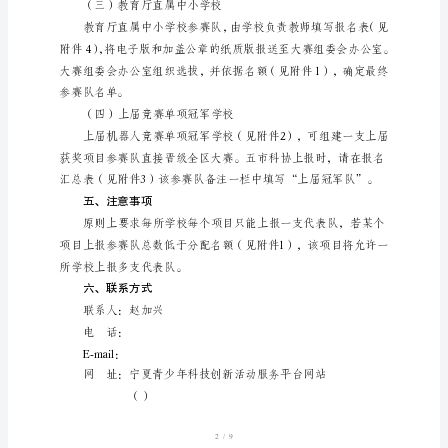
三、选拔赛制度
竞
赛
项
目
四、申报说明
申
（一）报名截止日期
报
指
（二）五市参赛学校
第
34
1/9
届