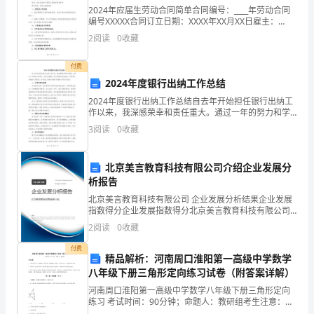
2024年应届生劳动合同简单合同编号：____年劳动合同
年
参赛队名单。
编号XXXXX合同订立日期：XXXX年XX月XX日雇主：
XXXX公司（以下简称“公司”）地址：XXX省XXX市XXX区
机
2
阅读
0
收藏
（四）上届竞赛单项冠军学校
XXX街道XXX号联系电话
器
付费
2024年度银行出纳工作总结
人
2024年度银行出纳工作总结自去年开始担任银行出纳工
竞
作以来，我深感荣幸和责任重大。通过一年的努力和学
习，我不仅提高了自己的银行职业技能，还积累了丰富
3
阅读
0
收藏
赛
的工作经验。在这里，我将对2024年度的工作进行总结
五、注意事项
项
北京美言教育科技有限公司介绍企业发展分
析报告
目
北京美言教育科技有限公司 企业发展分析结果企业发展
申
指数得分企业发展指数得分北京美言教育科技有限公司
综合得分说明：企业发展指数根据企业规模、企业创
2
阅读
0
收藏
报
新、企业风险、企业活力四个维度对企业发展情况进行
所学校上报多支代表队。
评价。
付费
指
精品解析：河南周口淮阳第一高级中学数学
六、联系方式
八年级下册三角形定向练习试卷（附答案详解）
南
河南周口淮阳第一高级中学数学八年级下册三角形定向
联系人：赵加兴
练习 考试时间：90分钟；命题人：教研组考生注意：
经
1、本卷分第I卷（选择题）和第Ⅱ卷（非选择题）两部