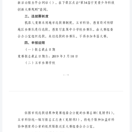
创
新
大
如下：
赛
一、
名称及分类
青
少
年
二、内容和规则
机
器
”
创新大赛规则查阅。
人