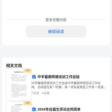
宁
夏
更多完整内容
青
少
继续阅读
年
科
技
创
相关文档
付费
新
中学暑期师德培训工作总结
（三）教育厅直属中小学校
大
中学暑期师德培训工作总结中学暑期师德培训工作总
结 总结是在某一时期、某一项目或某些工作告一段落
赛
或者全部完成后进行回顾检查、分析评价，从而得出教
1
阅读
0
收藏
训和一些规律性认识的一种书面材料，写总结有利于我
青
们学习
付费
少
2024年应届生劳动合同简单