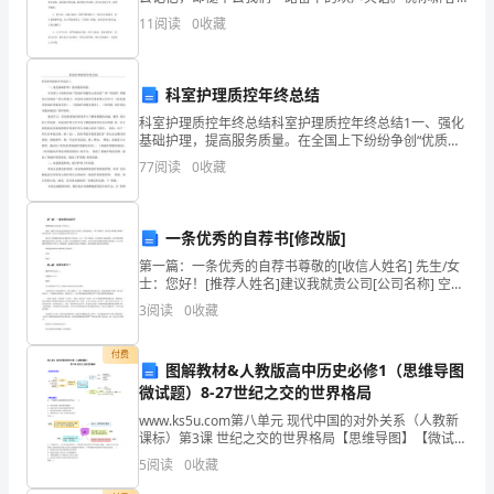
中
快乐，岁岁安怡！ 2、当新年的钟声响起，我祝福你祝
B．形成该蛋白质，失去104个水分子
11
阅读
0
收藏
学
福马上到，望你一切好，快乐不能少。希发大财，
校
科室护理质控年终总结
高
科室护理质控年终总结科室护理质控年终总结1一、强化
基础护理，提高服务质量。在全国上下纷纷争创“优质护
一
理服务示范医院”和“优质护 理服务示范病房”的大环境
77
阅读
0
收藏
下，科室用心组织全体护理人员学习 《住院患者基础
生
物
一条优秀的自荐书[修改版]
第
第一篇：一条优秀的自荐书尊敬的[收信人姓名] 先生/女
士：您好！[推荐人姓名]建议我就贵公司[公司名称] 空缺
一
的[职位] 一职与您联系。我在[专业领域] 领域的教育背景
3
阅读
0
收藏
和工作经历可使我胜任该职位的工作
学
付费
图解教材&人教版高中历史必修1（思维导图
期
微试题）8-27世纪之交的世界格局
期
www.ks5u.com第八单元 现代中国的对外关系（人教新
课标）第3课 世纪之交的世界格局【思维导图】【微试
末
题】1．下列德国历史地图的变化体现了( ) A．国家由
5
阅读
0
收藏
统一到分裂再到统一B．法德关系由对