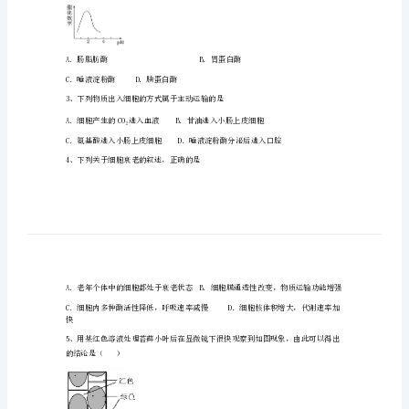
区
多
其配方如下。
悦
+
+
2+
K
Na
Mg
离子
高
级
1
1
0.25
(m.mol/L)
培养液浓度
中
其中花卉根细胞吸收最少的离子是()
学
2+
2-2+
4
校
高
一