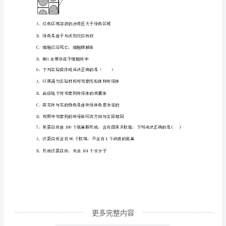
生
物
C．唾液淀粉酶D．胰蛋白酶
第
3
一
2
学
期
4、下列关于细胞衰老的叙述，正确的是
期
末
统
更多完整内容