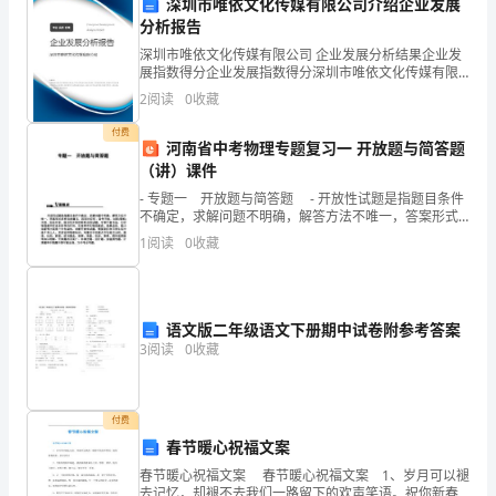
深圳市唯依文化传媒有限公司介绍企业发展
川
分析报告
B．绿色是由于与试剂反应所致
深圳市唯依文化传媒有限公司 企业发展分析结果企业发
省
展指数得分企业发展指数得分深圳市唯依文化传媒有限
C．细胞已经死亡，细胞膜解体
公司综合得分说明：企业发展指数根据企业规模、企业
2
阅读
0
收藏
眉
创新、企业风险、企业活力四个维度对企业发展情况进
行评
D．RNA主要存在于细胞质中
付费
山
河南省中考物理专题复习一 开放题与简答题
（讲）课件
市
6、下列实验操作或说法正确的是（）
- 专题一 开放题与简答题 - 开放性试题是指题目条件
不确定，求解问题不明确，解答方法不唯一，答案形式
东
A．以黑藻为实验材料可观察线粒体和叶绿体
多样化的题目，因而对应有：条件开放、过程(策略)开
1
阅读
0
收藏
放、结论
坡
B．高倍镜下可观察到叶绿体的类囊体
区
C．荷花叶与花的颜色是由叶绿体色素决定的
语文版二年级语文下册期中试卷附参考答案
多
3
阅读
0
收藏
悦
D
高
付费
春节暖心祝福文案
级
春节暖心祝福文案 春节暖心祝福文案 1、岁月可以褪
去记忆，却褪不去我们一路留下的欢声笑语。祝你新春