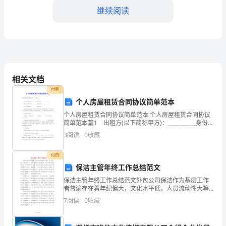
考
继续阅读
模
拟
试
相关文档
快
付费
题
个人房屋租赁合同协议简单范本
个人房屋租赁合同协议简单范本 个人房屋租赁合同协议
含
的结论是（）
简单范本篇1 出租方(以下简称甲方)：___________身份证
号码：__________________ 承租方(以下简称乙方)：______
3
阅读
0
收藏
解
付费
析
保洁主管年终工作总结范文
保洁主管年终工作总结范文外包公司保洁作为基层工作
2025
者普遍存在着年纪偏大，文化水平低，人员流动性大等
问题。因本项目为别墅项目，工作环境只有园区和车
7
阅读
0
收藏
届
库，条件比较恶劣，且每人所辖区域也很大任务重。物
业公司除定
四
A．红色区域溶液的渗透压大于绿色区域