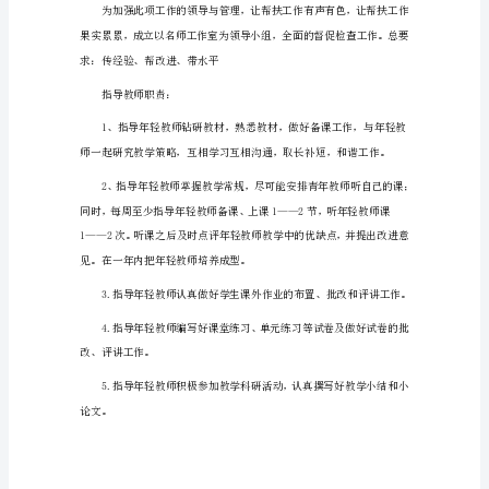
扶
工
作
计
划
三、实施目标
12
篇
教
师
结
对
帮
扶