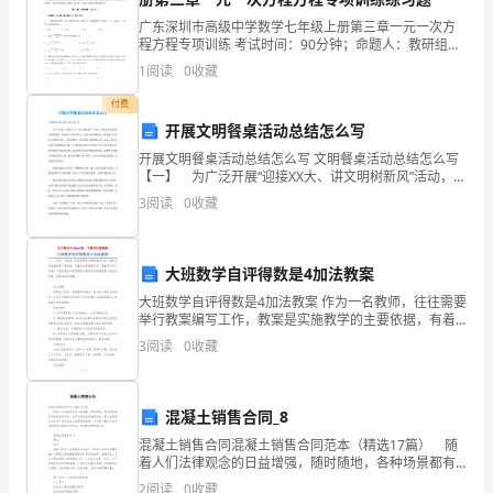
成
指导教师职责：
广东深圳市高级中学数学七年级上册第三章一元一次方
长，
程方程专项训练 考试时间：90分钟；命题人：教研组考
生注意：1、本卷分第I卷（选择题）和第Ⅱ卷（非选择
1
阅读
0
收藏
题）两部分，满分100分，考试时间90分钟2、答卷
适
付费
应
开展文明餐桌活动总结怎么写
开展文明餐桌活动总结怎么写 文明餐桌活动总结怎么写
教
【一】 为广泛开展“迎接XX大、讲文明树新风”活动，巩
固全国文明城市创建成果，加快建立节约型社会，倡导
育
3
阅读
0
收藏
文明消费新风，我处着力开展以“粒粒皆辛苦、文明
改
大班数学自评得数是4加法教案
革
大班数学自评得数是4加法教案 作为一名教师，往往需要
和
举行教案编写工作，教案是实施教学的主要依据，有着
见。在一年内把年轻教师培养成型。
至关重要的作用。教案理应怎么写呢？下面是我为大家
3
阅读
0
收藏
新
整理的大班数学自评得数是4的加法教案，接待
课
混凝土销售合同_8
程
混凝土销售合同混凝土销售合同范本（精选17篇） 随
着人们法律观念的日益增强，随时随地，各种场景都有
教
可能使用到合同，它可以保护民事法律关系。那么合同
2
阅读
0
收藏
改、评讲工作。