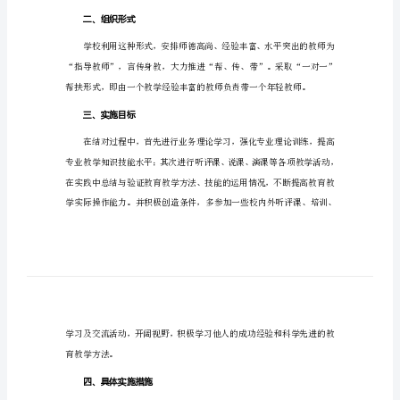
计
划
12
篇
师苗子，使他们快速成长。
2023
一、指导思想
年
教
师
结
平等方面得到迅
对
帮
二、组织形式