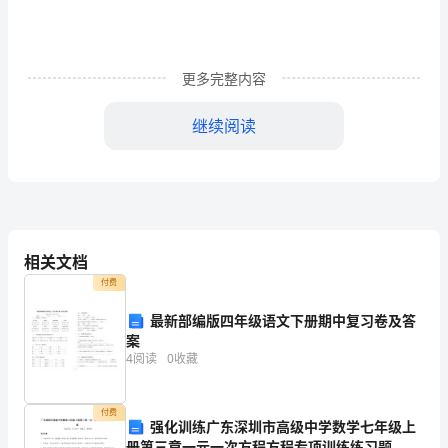
工
作
计
更多完整内容
划
继续阅读
1
为
育教学方法。
使
青
相关文档
四、具体实施措施
年
付费
教
最新部编版四年级语文下册期中复习卷及答
案
师
4
阅读
0
收藏
尽
求：传经验、帮改进、带水平
付费
快
强化训练广东深圳市高级中学数学七年级上
册第三章一元一次方程方程专项训练练习题