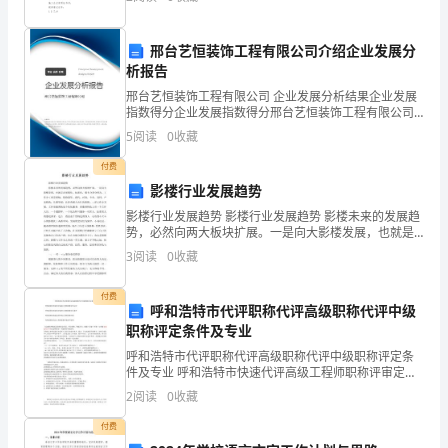
要怎么拟定？想必这让大家都很苦恼吧，以下是小编为
学
大
的
邢台艺恒装饰工程有限公司介绍企业发展分
析报告
新
论文。
邢台艺恒装饰工程有限公司 企业发展分析结果企业发展
指数得分企业发展指数得分邢台艺恒装饰工程有限公司
形
综合得分说明：企业发展指数根据企业规模、企业创
5
阅读
0
收藏
新、企业风险、企业活力四个维度对企业发展情况进行
势，
评价。
付费
学
影楼行业发展趋势
影楼行业发展趋势 影楼行业发展趋势 影楼未来的发展趋
校
势，必然向两大板块扩展。一是向大影楼发展，也就是
走规模化、标准化，服务分类分档次，工作分工愈发精
3
阅读
0
收藏
决
细，装修豪华、现代、时尚、专业、高档，
定
付费
呼和浩特市代评职称代评高级职称代评中级
在
职称评定条件及专业
呼和浩特市代评职称代评高级职称代评中级职称评定条
名
件及专业 呼和浩特市快速代评高级工程师职称评审定评
呼和浩特市快速代评助理工程师职称评定条件 呼和浩特
2
阅读
0
收藏
师
市快速办理中级工程师职称申报 呼和浩特市代
付费
工