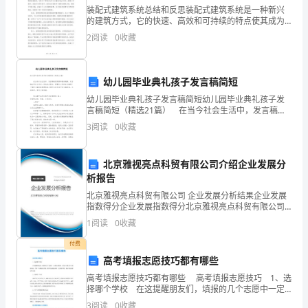
数
装配式建筑系统总结和反思装配式建筑系统是一种新兴
的建筑方式，它的快速、高效和可持续的特点使其成为
学
现代建筑业的热门选择。在过去的几年里，我曾参与了
2
阅读
0
收藏
几个装配式建筑项目，获得了很多宝贵的经验。在这篇
10、在这四个数中
七
文章中，
年
幼儿园毕业典礼孩子发言稿简短
幼儿园毕业典礼孩子发言稿简短幼儿园毕业典礼孩子发
级
言稿简短（精选21篇） 在当今社会生活中，发言稿的
使用频率越来越高，发言稿在写作上具有一定的格式要
上
3
阅读
0
收藏
求。那要怎么写好发言稿呢？下面是小编收集整理的幼
册
二、填空题（10小题，每小题3分，共计30分）
北京雅视亮点科贸有限公司介绍企业发展分
期
析报告
1、任写一个二次单项式:____________.
北京雅视亮点科贸有限公司 企业发展分析结果企业发展
中
指数得分企业发展指数得分北京雅视亮点科贸有限公司
综合得分说明：企业发展指数根据企业规模、企业创
综
1
阅读
0
收藏
新、企业风险、企业活力四个维度对企业发展情况进行
评价。
合
付费
3、单项式的系数是______，次数是_____．
高考填报志愿技巧都有哪些
测
高考填报志愿技巧都有哪些 高考填报志愿技巧 1、选
择哪个学校 在这提醒朋友们，填报的几个志愿中一定
评
要注意梯度，尤其是分数正好卡线的朋友。不要一味的
3
阅读
0
收藏