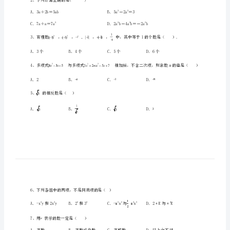
学
七
年
级
上
一、单选题（10小题，每小题2分，共计20分）
册
期
中
2、下列计算正确的是()
综