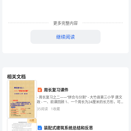
（解
析
更多完整内容
版）
继续阅读
合
6、下列各组中的两项，不是同类项的是（）
肥
市
第
7、用表示的数一定是（）
相关文档
四
周长复习课件
十
- 周长复习之二——“拼合与分割” - 大竹县第三小学 唐文
八
政 - 一、前课回顾 1、一个周长为24厘米的长方形，可以
剪成3个完全
35
阅读
1
收藏
中
付费
学
9、在3，0，﹣2，
装配式建筑系统总结和反思