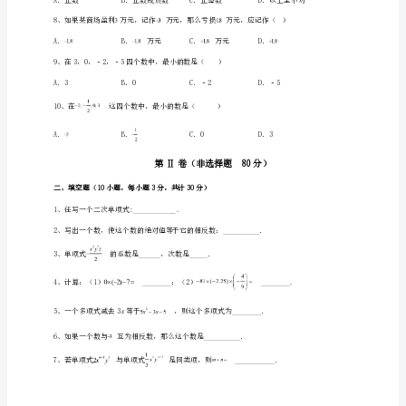
合
测
评
专
项
测
5、的相反数是（）
试
练
习
题