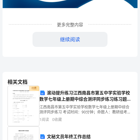
企
业
更多完整内容
发
展
继续阅读
分
析
结
相关文档
果
付费
滚动提升练习江西南昌市第五中学实验学校
企
数学七年级上册期中综合测评同步练习练习题
业
1
（含答案解析）
企业发展分析结果
江西南昌市第五中学实验学校数学七年级上册期中综合
测评同步练习 考试时间：90分钟；命题人：教研组考生
发
注意：1、本卷分第I卷（选择题）和第Ⅱ卷（非选择题）
1
阅读
0
收藏
两部分，满分100分，考试时间90分钟2、答卷前
展
1.1
企业发展指数得分
文秘文员年终工作总结
指