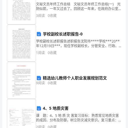
文秘文员年终工作总结 文秘文员年终工作总结(一) 光
数
阴似箭，一年又过去了。回顾这一年来，在政府办公室
领导的带动下，在全体成员的帮忙下，我从文书岗位转
河北幺幺幺物流有限公司综合得分
3
阅读
0
收藏
得
到秘书岗位后，紧紧围绕区政府办公室的中心工作，
分
学校副校长述职报告-0
企
学校副校长述职报告述职报告沈阳市****学校***20**
年12月19日***，现任学校副校长，分管安全、行政、
业
五爱校区日常管理，协管培训工作。20**年7月以前任
1
阅读
0
收藏
学校校长助理、办公室主任，主要负责学
发
展
指
精选幼儿教师个人职业发展规划范文
9
阅读
0
收藏
数
得
1.2
企业画像
分
4、5 地质灾害
类别
课 题：4、5 地 质 灾 害复习目标：熟悉常见地质灾害
河
的成因、分布及防御，树立防灾减灾意识。复习重点：
空
行业
常见地质灾害考纲要求：1、中国地震带和火山的分布。
2
阅读
0
收藏