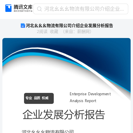
河
河北幺幺幺物流有限公司介绍企业发展分析报告
北
河北幺幺幺物流有限公司介绍企业发展分析报告
幺
2
阅读
收藏
（
来自
：
薪酬网
）
幺
幺
物
流
有
限
公