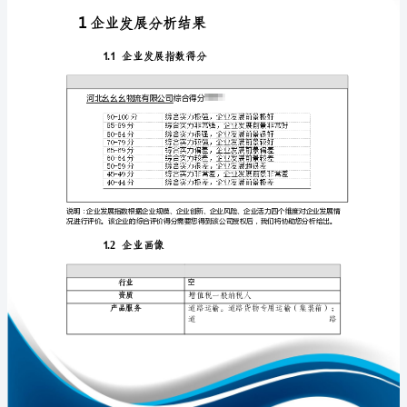
报
告
河
北
免责声明:
幺
幺
如需引用或合作，请与我方联系:
幺
物
流
有
限
1
公
司