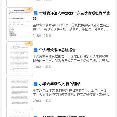
北
资质
2、主要地质灾害及其防御。复习过
产品服务
幺
付费
吉林省汪清六中2023年高三仿真模拟数学试
幺
题
吉林省汪清六中2023年高三仿真模拟数学试题考生请注
幺
意：1．答题前请将考场、试室号、座位号、考生号、姓
名写在试卷密封线内，不得在试卷上作任何标记。2．第
物
2
阅读
0
收藏
一部分选择题每小题选出答案后，需将答案写在试卷指
付费
流
个人绩效考核总结报告
2
有
个人绩效考核总结报告一、绩效目标设定和达成情况在
过去的一年里，我为自己设定了一些绩效目标，并努力
限
去实现它们。具体目标包括：1. 提高工作效率：在过去
5
阅读
0
收藏
的一年里，我努力学习并运用各种工作技巧和工具，以
公
提高
司
小学六年级作文 我的理想
综
小学六年级作文 我的理想 在日常的学习、工作、生活
中，大家都跟作文打过交道吧，作文是通过文字来表达
一个主题意义的记叙方法。一篇什么样的作文才能称之
合
2
阅读
0
收藏
为优秀作文呢？以下是精心的小学六年级作文 我的理想
得