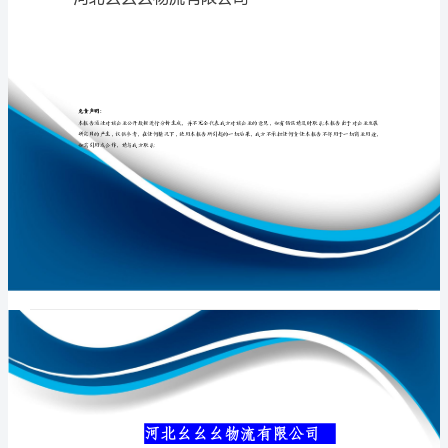
司
介
绍
专业品质权威
企
业
发
展
分
河北幺幺幺物流
析