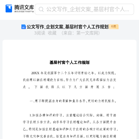
公
公文写作_企划文案_基层村官个人工作规划
文
公文写作_企划文案_基层村官个人工作规划
付费
写
3
阅读
收藏
（
来自
：
第一文库网
）
作
_
企
划
文
案
_