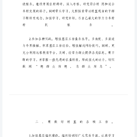
基
层
村
官
个
人
工
作
规
划