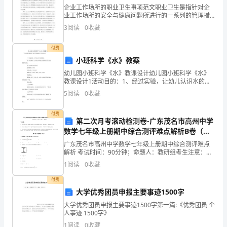
始
企业工作场所的职业卫生事项范文职业卫生是指针对企
业工作场所的安全与健康问题所进行的一系列的管理措
之
施。在现代社会中，职业卫生已经成为了一个非常重要
3
阅读
0
收藏
的领域，它不仅关乎员工的身体健康，还关系着企业的
年，
生产效率
付费
以
小班科学《水》教案
此
幼儿园小班科学《水》教课设计幼儿园小班科学《水》
教课设计1活动目的：1、经过实验，让幼儿认识水的特
征。2、经过活动，让幼儿认识水与人类的关系及水污染
为
5
阅读
0
收藏
的严重性。3、教育幼儿节俭用水。有关领域：科学合用
对
契
付费
第二次月考滚动检测卷-广东茂名市高州中学
机，
数学七年级上册期中综合测评难点解析B卷（附
答案详解）
我
广东茂名市高州中学数学七年级上册期中综合测评难点
解析 考试时间：90分钟；命题人：教研组考生注意：
1、本卷分第I卷（选择题）和第Ⅱ卷（非选择题）两部
们
1
阅读
0
收藏
分，满分100分，考试时间90分钟2、答卷前，考生务
要
付费
大学优秀团员申报主要事迹1500字
以
大学优秀团员申报主要事迹1500字第一篇:《优秀团员 个
人事迹 1500字》
新
1
阅读
0
收藏