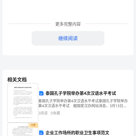
年
是
我
更多完整内容
国
继续阅读
第
十
二
个
相关文档
五
泰国孔子学院举办第4次汉语水平考试
年
泰国孔子学院举办第4次汉语水平考试泰国孔子学院举办
计
第4次汉语水平考试 据国家汉办网站消息，3月13日，
泰国朱拉隆功大学孔子学院组织了第4次汉语水平考试
3
阅读
0
收藏
（HSK），共有来自泰国各地581名考生参加了
划
付费
开
企业工作场所的职业卫生事项范文