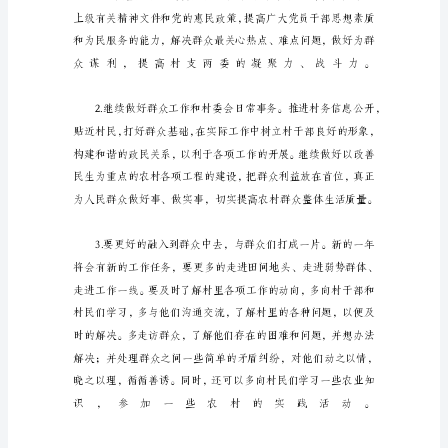
基
层
村
官
个
人
工
作
规
划
20XX