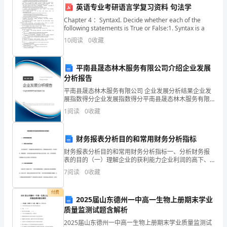
英语专业考研语言学复习资料 句法学
非
Chapter 4 ：SyntaxI. Decide whether each of the
常
following statements is True or False:1. Syntax is a
10
阅读
0
收藏
荣
幸
平南县晟态林木服务有限公司介绍企业发展
分析报告
能
平南县晟态林木服务有限公司 企业发展分析结果企业发
关怀。
够
展指数得分企业发展指数得分平南县晟态林木服务有限
公司综合得分说明：企业发展指数根据企业规模、企业
1
阅读
0
收藏
创新、企业风险、企业活力四个维度对企业发展情况进
站
行评
在
财务报表分析目的和常用财务分析指标
财务报表分析目的和常用财务分析指标一、分析财务报
这
表的目的（一）理解企业的获利能力企业利润的高下、
利润额的增长速度是其有无活力、管理效能优劣的标
里
所学之道为社会和人民做出贡献。
7
阅读
0
收藏
志。作为投资者，购置股票时，当然首先是考虑选择利
润丰厚的企
向
谢谢大家！
付费
2025届山东德州一中高一生物上册期末学业
我
质量监测试题含解析
2025届山东德州一中高一生物上册期末学业质量监测试
们