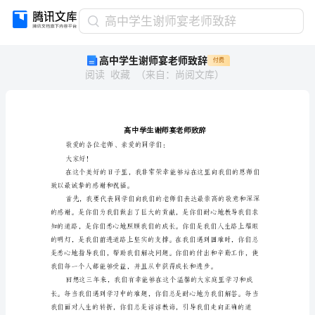
高
高中学生谢师宴老师致辞
中
高中学生谢师宴老师致辞
付费
学
阅读
收藏
（
来自
：
尚阅文库
）
生
谢
师
宴
老
师
敬爱的各位老师、亲
大家好！
致