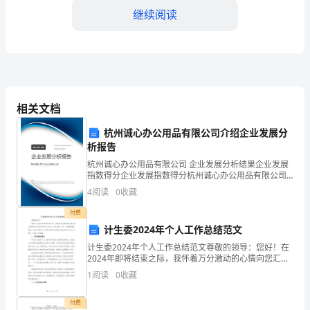
大
继续阅读
家
好！
在
这
相关文档
个
杭州诚心办公用品有限公司介绍企业发展分
析报告
美
杭州诚心办公用品有限公司 企业发展分析结果企业发展
指数得分企业发展指数得分杭州诚心办公用品有限公司
好
综合得分说明：企业发展指数根据企业规模、企业创
而充满希望。
4
阅读
0
收藏
新、企业风险、企业活力四个维度对企业发展情况进行
的
评价。
付费
日
计生委2024年个人工作总结范文
计生委2024年个人工作总结范文尊敬的领导：您好！在
子
2024年即将结束之际，我怀着万分激动的心情向您汇报
我在计生委工作的个人总结。在过去的一年中，我积极
1
阅读
0
收藏
里，
履行职责，扎实开展工作，始终以服务人民群众的的宗
我
付费