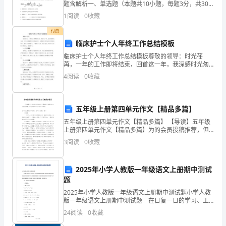
题含解析一、单选题（本题共10小题，每题3分，共30
分）1、下列物质跨膜运输过程中需要消耗能量的是A．
的
1
阅读
0
收藏
甘油 B．水C．蛋白质分泌出细胞
恩
付费
临床护士个人年终工作总结模板
师
临床护士个人年终工作总结模板尊敬的领导：时光荏
苒，一年的工作即将结束，回首这一年，我深感时光匆
们
匆，工作进程虽然忙碌却也充实。在您的领导和全体同
4
阅读
0
收藏
事的支持下，我作为临床护士，一直努力工作、进步成
致
长。现将个
以
五年级上册第四单元作文【精品多篇】
最
五年级上册第四单元作文【精品多篇】 【导读】五年级
上册第四单元作文【精品多篇】为的会员投稿推荐，但
诚
愿对你的学习工作带来帮助。五年级上册第四单元作文
3
阅读
0
收藏
20年后的家乡 篇一 闫婧宸
挚
2025年小学人教版一年级语文上册期中测试
的
题
感
2025年小学人教版一年级语文上册期中测试题小学人教
版一年级语文上册期中测试题 在日复一日的学习、工
谢
作生活中，我们会经常接触并使用试题，借助试题可以
24
阅读
0
收藏
更好地检查参考者的学习能力和其它能力。相信很多