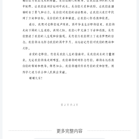
敬
爱
的
各
位
老
来，让我坚定地追求自己的梦想。
师、
亲
爱
的
同
学
更多完整内容
们：