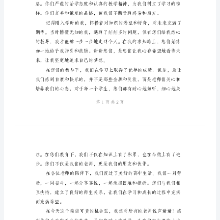
辞
致以最诚挚的感谢和祝福。
高
中
学
生
谢
师
宴
老
师
致
辞