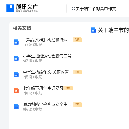
关
于
相关文档
关于端午节的
端
【精品文档】构建和谐烟草心得体会：创建严格规范富有效率充满活力烟草要靠和谐作支撑（整理版）
付费
午
1
阅读
0
收藏
小学生班级运动会霸气口号
节
5
阅读
0
收藏
的
中学生抗疫作文-美丽的背影
付费
2
阅读
0
收藏
高
七年级下册生字词复习
付费
2
阅读
0
收藏
中
通风科防尘检查员安全生产责任制
付费
作
0
阅读
0
收藏
文