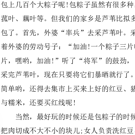
着外婆的劳动号子：“加油!一个粽子三片叶子!上百个粽子几千
片，嘿哟，加油!”听了“将军”的鼓劲，“小兵”们更加卖力了!
采完芦苇叶，现在只要将它们暴晒就行了。但准备材料可没有这么
简单哟，还得去集市上买来上好的红豆、猪肉、花生、板粟、蜜枣
与糯米，还要买红线呢!
当然，最好玩的时候还是包粽子的时候。包粽子时，男人负责
把肉切成不大不小的块儿;女人负责洗红豆、糯米之类的;小孩负责
把大盆洗干净，再把大人加工好的东西装在大
责指挥。一切准备好之后，就开始包粽子了。大人们干得格外卖
力，而小孩们呢?却在一旁玩着，总是在大人
蜜枣往嘴里塞，外表上似乎一点儿事都没做，可心里却暗暗自喜
——因为蜜枣太好吃了!