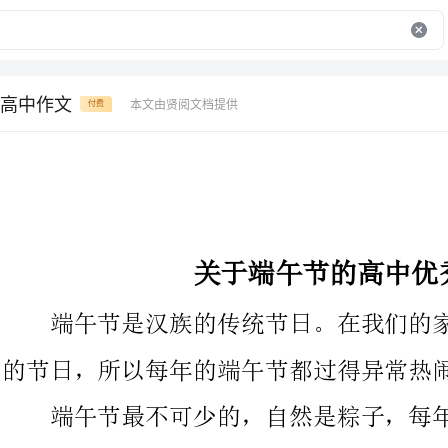
高中作文
本文由贤阅文档提供
付费
关于端午节的高中优秀作文
端午节是汉族的传统节日。在我们的家乡算得上是个特别重要
的节日，所以每年的端午节都过得异常热闹。
端午节最不可少的，自然是粽子，每年端午节外婆和大家都会
包上几百个大粽子呢!包粽子虽然有很多种，
菰叶、藕叶等。但我们的家乡是芦苇比拟多，所以大多都用芦苇叶
包了。首先，外婆“率兵”去采芦苇叶。采芦苇叶时，一大家子听