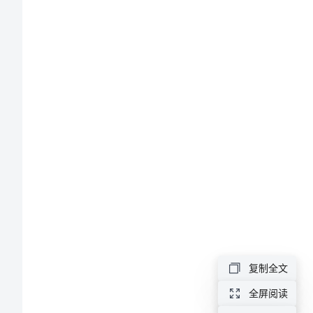
关
于
端
午
节
的
高
中
优
秀
作
复制全文
文
全屏阅读