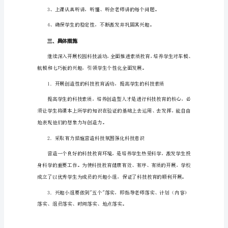
组
活
动
计
划
2023
科
技
兴
趣
小
组
活