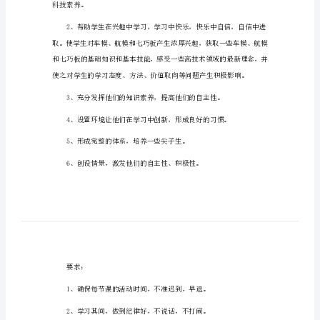
划
一、基本情况
（精
选
汇
编）
二、目标、要求
2023
科
目标：
技
兴
科技素养。
趣
小