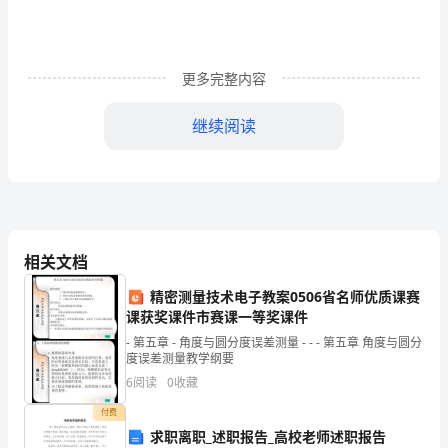
动
计
更多完整内容
划
1
继续阅读
一、
要求：
基
本
情
相关文档
况
精密测量技术电子教案0506省名师优质课赛
课获奖课件市赛课一等奖课件
我
- 第五章 - 角度与圆分度误差测量 - - - 第五章 角度与圆分
度误差测量教学纲要
校
6
阅读
0
收藏
本
付费
有
求职离职_述职报告_高校老师述职报告