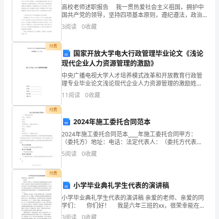
三、具体措施
高校老师述职报告 我一贯热爱社会主义祖国，拥护中
科
国共产党的领导，坚持四项基本原则，遵纪遵法，政治
思惟觉悟高。我不断学习党的各项路线、方针和政策，
技
3
阅读
0
收藏
关心时势，热爱集体。在工作中我也努力贯彻党的教育
路线
兴
付费
国家开放大学电大行政管理毕业论文《浅论
趣
现代企业人力资源管理的激励》
中央广播电视大学人才培养模式改革和开放教育行政管
小
理专业毕业论文浅论现代企业人力资源管理的激励姓
名： 学 号： 学 校： 指导教师： 写作时间：浅论现代企
组
11
阅读
0
收藏
业人力资源管理的激励内容摘要：激励是现代企业人
付费
一
2024年施工委托合同范本
个，
2024年施工委托合同范本____年施工委托合同甲方：
（委托方）地址：电话：法定代表人：（委托方代表
地表现他们的想象力与创造力。
成
人）乙方：（承揽方）地址：电话：法定代表人：（承
5
阅读
0
收藏
揽方代表人）鉴于甲方拥有合法的委托权利，并且有意
员
将指
付费
所
小学毕业典礼学生代表的演讲稿
在
小学毕业典礼学生代表的演讲稿 亲爱的老师、亲爱的同
学们： 你们好！ 我是六年三班的xx，很荣幸能在这
个难得的时机代表六年级同学发言。此时此刻，我相信
年
3
阅读
0
收藏