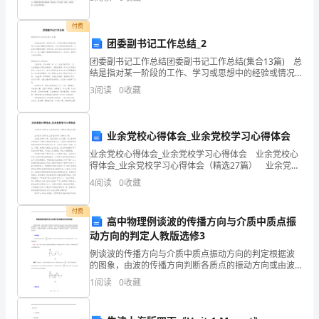
六年级全体同学的心情都和我一样，又快乐又难过
级
付费
团委副书记工作总结_2
为
团委副书记工作总结团委副书记工作总结(集合13篇) 总
36
结是指对某一阶段的工作、学习或思想中的经验或情况
加以总结和概括的书面材料，它可以使我们更有效率，
3
阅读
0
收藏
年
为此我们要做好回顾，写好总结。那么总结应该包
落实、组员落实
级
业余党校心得体会_业余党校学习心得体会
的
业余党校心得体会_业余党校学习心得体会 业余党校心
得体会_业余党校学习心得体会（精选27篇） 业余党校
学
心得体会_业余党校学习心得体会 篇1 业余业余开学以
4
阅读
0
收藏
来，我们已经上了三堂课。这几堂可课分
生，
付费
他
高中物理例谈波的传播方向与介质中质点振
动方向的判定人教版选修3
们
例谈波的传播方向与介质中质点振动方向的判定根据波
的图象，由波的传播方向判断各质点的振动方向或由波
乐
上某质点的振动方向确定波的传播方向，是这一部分的
1
阅读
0
收藏
重点，也是难点。首先，波的传播和各质点的振动之间
玩、
有着密切