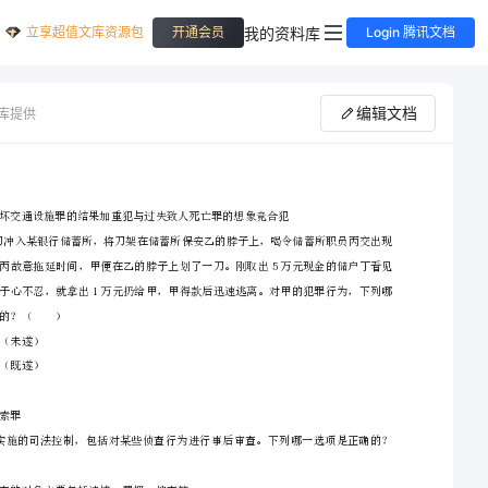
立享超值文库资源包
我的资料库
开通会员
Login 腾讯文档
编辑文档
库提供
2024下半年司法考试（试卷二）能力提升试题附答案
一选项是正确的？（）
2、请首先按要求在试卷的指定位置填写您的姓名、准考证号等信息。
A、抢劫罪（未遂）
3、请仔细阅读各种题目的回答要求，在密封线内答题，否则不予评分。