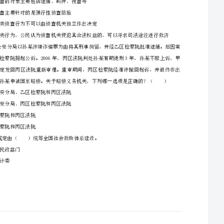
B、抢劫罪（既遂）
C、绑架罪
一、单选题（本大题共50题，每题1分，共50分）
D、敲诈勒索罪
1、张某以侮辱罪对王某提起自诉。一审中，经调解双方达成协议。但在送达调解书时，张某反
悔，拒绝签收。关于本案，下列哪一选项是正确的？（）
（）
B、调解书经审判人员和书记员署名，并加盖法院印章后，即发生法律效力
C、无论当事人是否签收，调解书一经送达，即发生法律效力
2、根据我国涉外刑事案件审理程序规定，下列哪一选项是正确的？（）
A、国籍不明又无法查清的，以中国国籍对待，不适用涉外刑事案件审理程序
C、对居住在国外的中国籍当事人，可以委托我国使、领馆代为送达
D、外国法院通过外交途径请求我国法院向外国驻华使、领馆商务参赞送达法律文书的，应