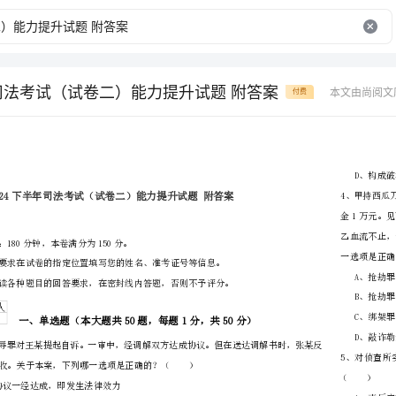
年司法考试（试卷二）能力提升试题 附答案
本文由尚阅文
付费
省
（市区）
姓名
准考证号
………
密
……….………
…
考试须知：
封
………………
1、考试时间：180分钟，本卷满分为150分。
…
线
………………
…
内
……..………