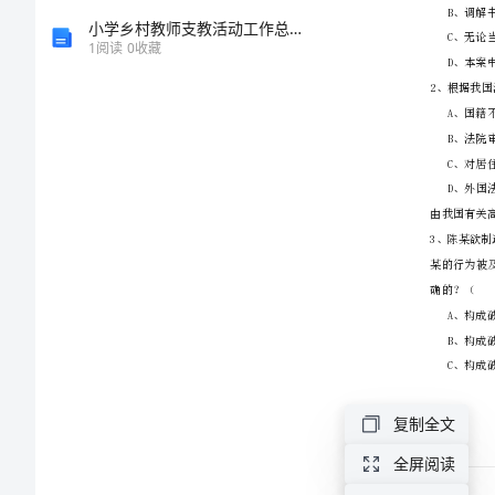
二）
小学乡村教师支教活动工作总结精选
1
阅读
0
收藏
能
力
提
升
试
题
附
复制全文
答
全屏阅读
案