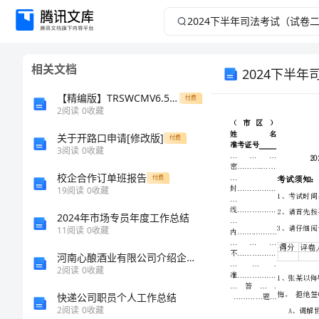
2024
下
相关文档
2024下半
半
【精编版】TRSWCMV6.5政府信息公开服务选件用户手册
付费
年
2
阅读
0
收藏
司
关于开路口申请[修改版]
付费
3
阅读
0
收藏
法
校企合作订单班报告
付费
19
阅读
0
收藏
考
2024年市场专员年度工作总结
11
阅读
0
收藏
试
河南心酿酒业有限公司介绍企业发展分析报告
（试
2
阅读
0
收藏
快递公司职员个人工作总结
卷
2
阅读
0
收藏