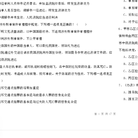
………
不
………………
…….
准
………………
答
…….
题
……………
A、调解协议一经达成，即发生法律效力
D、本案中调解书并未生效，人民法院应当进行判决
B、法院审判涉外刑事案件，不公开审理
由我国有关高级法院送达