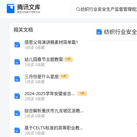
纺
织
相关文档
纺织行业安全
行
感恩父母演讲稿素材简单篇1
业
3
阅读
0
收藏
幼儿园春节主题教案
安
付费
1
阅读
0
收藏
全
三月份是什么星座
付费
1
阅读
0
收藏
生
2024-2025学年安徽省合肥新城高升学校高一生物上学期期末联考试题含解析
付费
2
阅读
0
收藏
产
综合解析重庆市九龙坡区浙教版数学七年级下册第六章数据与统计图表定向训练练习题（含答案解析）
监
2
阅读
0
收藏
基于CELTS标准的高等职业教育教学资源建设的研究的中期报告
督
2
阅读
0
收藏