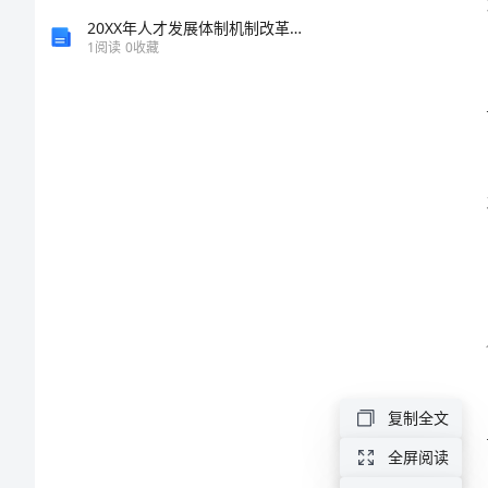
管
20XX年人才发展体制机制改革工作座谈会上的发言材料
1
阅读
0
收藏
理
规
定
作。
范
文
纺
织
行
复制全文
业
全屏阅读
安