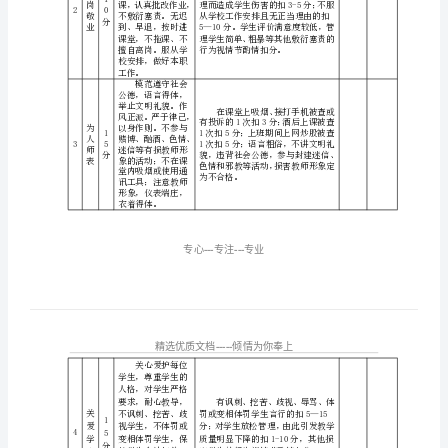
3
序
项
分
考核主要内容
页)
号
值
目
全面贯彻党的
郓
教育方针，自觉遵
守《教师法》《教
依
城
1
育法》等法律法规，
法
1
5
认真参与各类学习
县
执
分
活动；不传播有害
教
学生身心健康的思
第
想和言论。依法执
二
教。
热爱教育、热
实
爱学校、尽职尽责、
教书育人，注意培
验
养学生具有良好的
小
爱
思想品德。认真上
1
岗
课，认真批改作业，
学
2
0
不敷衍塞责。无迟
敬
分
到、早退，按时进
业
师
课堂，不拖课、不