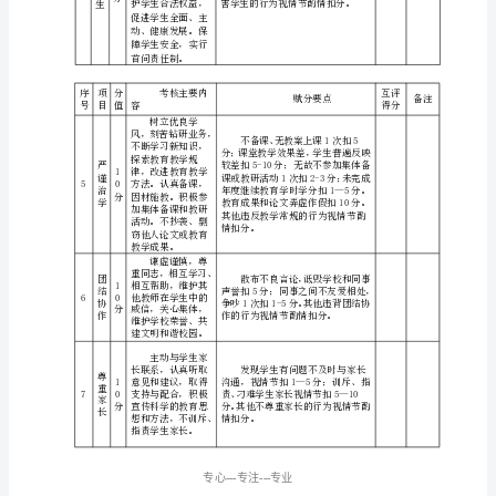
德
擅自离岗。服从学
校安排，做好本职
教
工作。
模范遵守社会
师
公德，语言得体，
互
举止文明礼貌。作
风正派。严于律己，
评
为
以身作则。不参与
1
人
赌博、酗酒、色情、
评
5
3
师
迷信等有损教师形
分
表
象的活动；不在课
议
堂内吸烟或使用通
为不合格。
表
讯工具；注意教师
形象，仪表端庄，
任
衣着得体。
课
教
师：
_____________