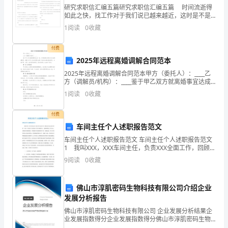
序
项
分
考核主要内
研究求职信汇编五篇研究求职信汇编五篇 时间流逝得
内
号
值
容
目
如此之快，找工作对于我们说已越来越近，这时是不是
该好好写一封求职信了呢？千万不能认为求职信随便应
树立优良学
1
阅读
0
收藏
容
付就可以喔，下面是我
风，刻苦钻研业务，
赋
不断学习新知识，
付费
探索教育教学规
2025年远程离婚调解合同范本
严
分
律，改进教育教学
1
2025年远程离婚调解合同范本甲方（委托人）：____乙
谨
5
0
方法。认真备课，
方（调解员/机构）：____鉴于甲乙双方就离婚事宜达成
要
治
一致，并希望通过远程方式完成调解程序，根据《中华
分
因材施教。积极参
1
阅读
0
收藏
学
人民共和国民法典》及相关法律法规的规定，本
点
加集体备课和教研
活动。不抄袭、剽
付费
情扣分。
互
窃他人论文或教育
车间主任个人述职报告范文
教学成果。
评
车间主任个人述职报告范文 车间主任个人述职报告范文
谦虚谨慎，尊
1 我叫XXX，XXX车间主任，负责XXX全面工作，回顾已
得
经过去的20XX的一年里，车间在公司领导班子的正确领
重同志，相互学习、
9
阅读
0
收藏
团
导下，紧紧围绕生产为中心，克服诸多困难
相互帮助，维护其
1
结
分
他教师在学生中的
6
0
协
分
威信，关心集体，
佛山市淳肌密码生物科技有限公司介绍企业
小
作
维护学校荣誉、共
发展分析报告
建文明和谐校园。
计
佛山市淳肌密码生物科技有限公司 企业发展分析结果企
业发展指数得分企业发展指数得分佛山市淳肌密码生物
主动与学生家
科技有限公司综合得分说明：企业发展指数根据企业规