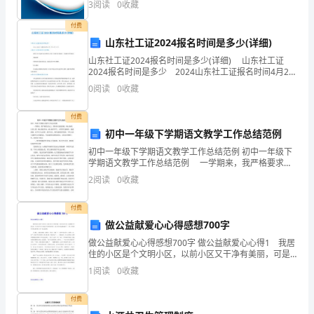
1
3
阅读
0
收藏
模、企业创新、企业风险、企业活力四个维度对企业发
长联系，认真听取
尊
依
展情
意见和建议，取得
付费
1
重
支持与配合，积极
山东社工证2024报名时间是多少(详细)
7
0
法
家
分
宣传科学的教育思
山东社工证2024报名时间是多少(详细) 山东社工证
长
执
想和方法，不训斥、
情扣分。
2024报名时间是多少 2024山东社工证报名时间4月2
日-4月12日。山东社工证2024报名方式有哪些 报考人
指责学生家长。
0
阅读
0
收藏
教
员可选择告知承诺制方式或上传
15
付费
初中一年级下学期语文教学工作总结范例
分
初中一年级下学期语文教学工作总结范例 初中一年级下
学期语文教学工作总结范例 一学期来，我严格要求自
全
己，坚持每天提前到校，精心备课，认真上课，细心批
2
阅读
0
收藏
阅作业，耐心辅导学生。对同事以诚相待，谦虚谨慎；
面
对
付费
贯
做公益献爱心心得感想700字
彻
做公益献爱心心得感想700字 做公益献爱心心得1 我居
住的小区是个文明小区，以前小区又干净有美丽，可是
党
不知怎么的，近来随着天气的炎热，人们的不文明、随
1
阅读
0
收藏
地丢垃圾现象的增多，地上的垃圾也越来越多了。于是
的
付费