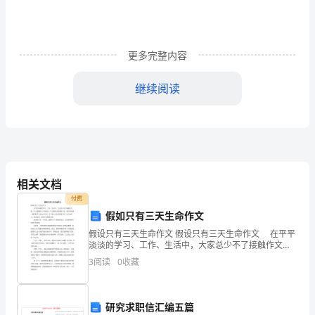
时
间：
更多完整内容
__________
序
继续阅读
关心爱护每位
号
学生，尊重学生的
项
人格，对学生严格
要求，耐心教导，
目
关
不讽刺、挖苦、歧
1
相关文档
爱
视学生，不体罚或
分
4
5
变相体罚学生，保
学
付费
值
分
假如只有三天生命作文
护学生合法权益，
生
促进学生全面、主
考
假设只有三天生命作文 假设只有三天生命作文 在平平
淡淡的学习、工作、生活中，大家总少不了接触作文
动、健康发展。保
吧，作文是通过文字来表达一个主题意义的记叙方法。
核
3
阅读
0
收藏
障学生安全，实行
那么你知道一篇好的作文该怎么写吗？以下是为大家的
假设
首问责任制。
主
研究求职信汇编五篇
要