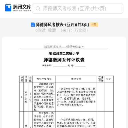
师
师德师风考核表-(互评)(共3页)
德
师德师风考核表-(互评)(共3页)
付费
师
6
阅读
收藏
（
来自
：
万文网
）
风
考
核
表-
(互
评)
(共