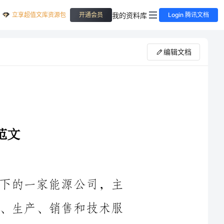
立享超值文库资源包
我的资料库
开通会员
Login 腾讯文档
编辑文档
中油能源是中国石油化工集团公司旗下的一家能源公司，主
要从事石油、天然气以及化工产品的勘探、生产、销售和技术服
务。作为该公司的员工，我在过去的一段时间里全身心地投入到
了工作中，并在不断学习和成长中取得了一定的成绩。在这里，