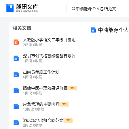
中
油
相关文档
中油能源个人
能
人教版小学语文二年级《雷雨》PPT课件 (2)
源
2
阅读
0
收藏
深圳市创飞格智能装备有限公司介绍企业发展分析报告
个
1
阅读
0
收藏
人
出纳员年度工作计划
6
阅读
0
收藏
总
肠痈中医护理效果评价表
付费
1
阅读
0
收藏
结
应急管理的主要内容
付费
范
13
阅读
0
收藏
酒店场地出租合同范文
付费
文
2
阅读
0
收藏