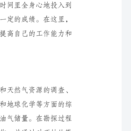
我将对自己的工作进行总结，以便更好地提高自己的工作能力和
本人在勘探与开发领域主要负责石油和天然气资源的调查、
勘探和开发工作。通过对地质、地球物理和地球化学等方面的综
合研究，我们团队成功找到了多个潜在的油气储量。在勘探过程
中，我参与了钻探、采样、地层测试等工作，并通过对巧妙的勘
探技术的运用，取得了不错的探明率。同时，我也参与了一些重
要的开发项目，在项目实施过程中负责协调各方面的工作，并确