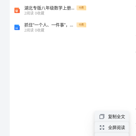
中
湖北专版八年级数学上册第十五章分式本章小结与复习作业课件新版新人教版
付费
水平。
2
阅读
0
收藏
油
抓住“一个人、一件事”，写人记事和想象作文
付费
能
2
阅读
0
收藏
源
个
人
总
结
范
文
一、
复制全文
总
全屏阅读