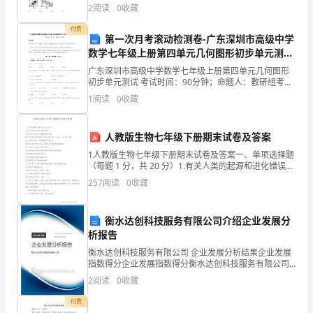
1、本卷分第I卷（选择题）和第Ⅱ卷（非选择题）两部
择
3.D
信息论的创始人是（）
2
阅读
0
收藏
分，满分100分，考试时间90分钟2、答卷前，考生
AB
题
付费
第一次月考滚动检测卷-广东深圳市高级中学
CD
数学七年级上册第四单元几何图形初步单元测试
（每
A卷（附答案详解）
广东深圳市高级中学数学七年级上册第四单元几何图形
4B
．信息资源的本质特征是（）
题
初步单元测试 考试时间：90分钟；命题人：教研组考生
A
注意：1、本卷分第I卷（选择题）和第Ⅱ卷（非选择题）
1
阅读
0
收藏
1.5
两部分，满分100分，考试时间90分钟2、答卷前
CD
分，
人教版生物七年级下册期末试卷及答案
5.abc
共
1人教版生物七年级下册期末试卷及答案一、单项选择题
（每题 1 分，共 20 分）1.有关人类的起源和进化错误的
30
是（ ）A.化石是人类起源于古猿最直接的证据B.人类进
257
阅读
0
收藏
化的过程通常分为南方古猿、能人、直立
分）
andc
衡水达创科技服务有限公司介绍企业发展分
1.
析报告
（）零次文献（）一次文献
人
AB
衡水达创科技服务有限公司 企业发展分析结果企业发展
指数得分企业发展指数得分衡水达创科技服务有限公司
（）二次文献（）三次文献
CD
类
综合得分说明：企业发展指数根据企业规模、企业创
2
阅读
0
收藏
新、企业风险、企业活力四个维度对企业发展情况进行
7.CNKIC
社
评价。
付费
（）清华同方（）重庆维普
AB