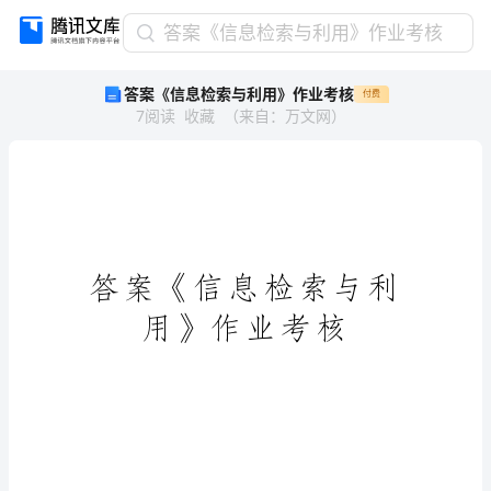
答
答案《信息检索与利用》作业考核
案
答案《信息检索与利用》作业考核
付费
《信
7
阅读
收藏
（
来自
：
万文网
）
息
检
索
与
利
用》
作