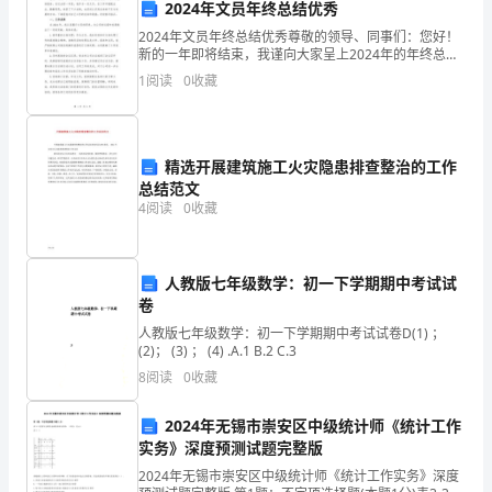
2024年文员年终总结优秀
会
CD
2024年文员年终总结优秀尊敬的领导、同事们：您好！
的
新的一年即将结束，我谨向大家呈上2024年的年终总结
8.B
扩大检索范围的方式是（）
报告。在过去的一年里，我作为一名文员，在工作中兢
1
阅读
0
收藏
三
兢业业、勤勤恳恳，收获了不少成绩，也深刻认识到自
2
大
资
精选开展建筑施工火灾隐患排查整治的工作
总结范文
源
4
阅读
0
收藏
是
（
人教版七年级数学：初一下学期期中考试试
卷
答
人教版七年级数学：初一下学期期中考试试卷D(1) ；
案
(2)； (3) ； (4) .A.1 B.2 C.3
《信
8
阅读
0
收藏
息
检
2024年无锡市崇安区中级统计师《统计工作
实务》深度预测试题完整版
索
与
2024年无锡市崇安区中级统计师《统计工作实务》深度