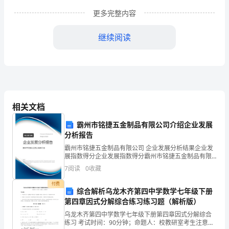
题
更多完整内容
（本
科）
继续阅读
姓
名
姓名学号专业
学
相关文档
号
1.530
霸州市铭捷五金制品有限公司介绍企业发展
专
分析报告
1.A
人类社会的三大资源是（）
业
霸州市铭捷五金制品有限公司 企业发展分析结果企业发
AB
展指数得分企业发展指数得分霸州市铭捷五金制品有限
一、
公司综合得分说明：企业发展指数根据企业规模、企业
7
阅读
0
收藏
CD
创新、企业风险、企业活力四个维度对企业发展情况进
单
行评
付费
2.D
就信息与物
综合解析乌龙木齐第四中学数学七年级下册
项
第四章因式分解综合练习练习题（解析版）
AB
选
乌龙木齐第四中学数学七年级下册第四章因式分解综合
CD
练习 考试时间：90分钟；命题人：校教研室考生注意：