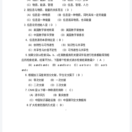
用》
作
业
考
核
《信
息
检
索
与
利
用》
试