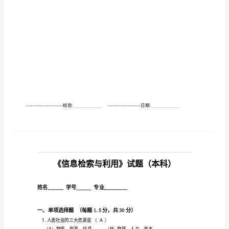
业
考
核
答
案
《信
息
检
索
与
利