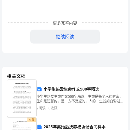
踏
在
更多完整内容
沙
坑，
继续阅读
走
就是你灿烂的笑容
向
也许
胜
利!
相关文档
尽在你的把握之中
为
或许，那是一条盘旋的DNA
小学生热爱生命作文500字精选
大
小学生热爱生命作文500字精选 生命是每个人的财富，
生命存在的意义
生命是短暂的，是一去不复返的，人的一生就如白驹过
家
隙，一旦过去就不会再来。下面是小编收集的小学生热
被你细细描述
2
阅读
0
收藏
爱生命作文500字精选欢迎大家阅读参考! 【小
了
好似猛虎跳闸
付费
运
2025年离婚后抚养权协议合同样本
恰似虎跃深潭