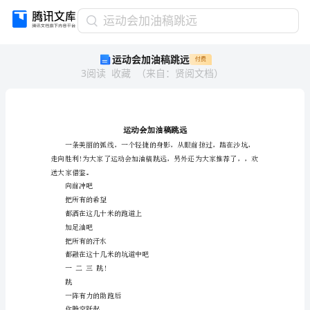
运
运动会加油稿跳远
动
运动会加油稿跳远
付费
会
3
阅读
收藏
（
来自
：
贤阅文档
）
加
油
稿
跳
远
运
动