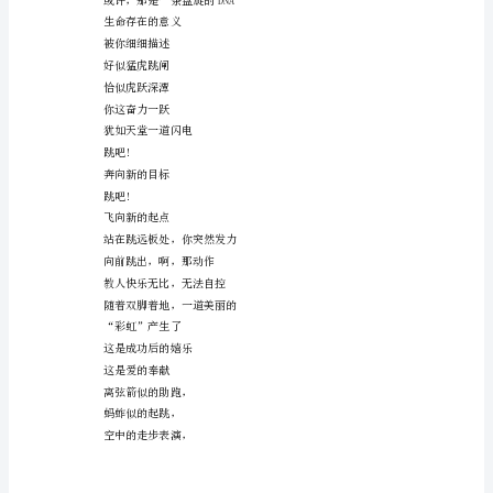
线，
就会有个属于你的距离
一
无论远近
个
都是青春的风采
轻
无论胜负
捷
都是动人的旋律
的
曲线——致跳高运发动
身
你纵身一跃
影，
从
留下一条美丽的彩虹
眼
那七彩的色泽
前
掠
过，