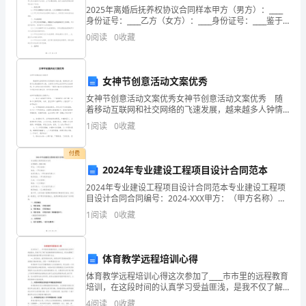
2025年离婚后抚养权协议合同样本甲方（男方）：____
动
身份证号：____乙方（女方）：____身份证号：____鉴于
你这奋力一跃
甲乙双方因感情破裂，经双方协商一致，决定办理离婚
会
0
阅读
0
收藏
手续。为确保离婚后子女的抚养权、监
犹如天堂一道闪电
加
跳吧!
女神节创意活动文案优秀
油
奔向新的目标
女神节创意活动文案优秀女神节创意活动文案优秀 随
稿
着移动互联网和社交网络的飞速发展，越来越多人钟情
于在朋友圈发布文案，文案用以分享生活日常和自己的
跳吧!
1
阅读
0
收藏
感悟。什么样的文案才经典呢？下面是小编为大家收集
跳
的
飞向新的起点
付费
远，
2024年专业建设工程项目设计合同范本
站在跳远板处，你突然发力
另
2024年专业建设工程项目设计合同范本专业建设工程项
向前跳出，啊，那动作
目设计合同合同编号：2024-XXX甲方：（甲方名称）地
外
址：（甲方地址）法定代表人：（甲方法定代表人）联
1
阅读
0
收藏
系电话：（甲方联系电话）乙方：（乙方名称）地
教人快乐无比，无法自控
还
随着双脚着地，一道美丽的
为
体育教学远程培训心得
“彩虹”产生了
大
体育教学远程培训心得这次参加了____市市里的远程教育
培训，在这段时间的认真学习受益匪浅，是我不仅了解
这是成功后的嬉乐
了前沿教育教学改革的动态，而且也理解了很多新的教
家
4
阅读
0
收藏