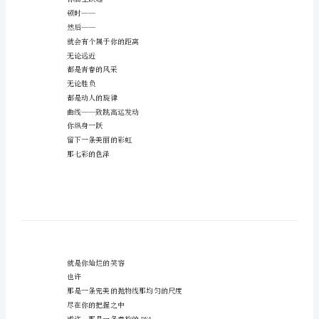
会
送大家借鉴。
加
向前冲吧
油
把所有的希望
稿
都洒在这几十米的跑道上
跳
加足油吧
远
把所有的汗水
都融在这十几米的坑道中吧
一
一二三跳!
条
跳
美
一阵有力的助跑后
丽
你腾空跃起
的
顿时——
弧
然后——