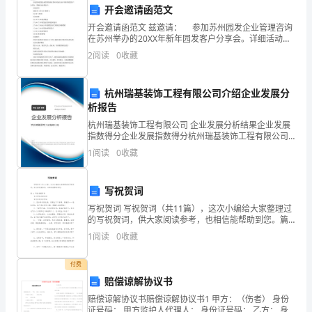
开会邀请函范文
的
学习和实践。
开会邀请函范文 兹邀请： 参加苏州园发企业管理咨询
在苏州举办的20XX年新年园发客户分享会。详细活动安
教
排如下： 活动时间 20XX年1月6日(星期三) 16:30
2
阅读
0
收藏
～20:00 活动
育。
在
杭州瑞基装饰工程有限公司介绍企业发展分
析报告
职
杭州瑞基装饰工程有限公司 企业发展分析结果企业发展
指数得分企业发展指数得分杭州瑞基装饰工程有限公司
业
综合得分说明：企业发展指数根据企业规模、企业创
1
阅读
0
收藏
新、企业风险、企业活力四个维度对企业发展情况进行
教
评价。
育
写祝贺词
写祝贺词 写祝贺词（共11篇），这次小编给大家整理过
过
识。
的写祝贺词，供大家阅读参考，也相信能帮助到您。篇
1：写校庆祝贺词 有关写校庆祝贺词 有关写校庆祝贺词
1
阅读
0
收藏
程
1、百余年风
中，
付费
赔偿谅解协议书
理
赔偿谅解协议书赔偿谅解协议书1 甲方：（伤者） 身份
证号码： 甲方监护人代理人： 身份证号码： 乙方： 身