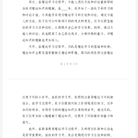
心
得
并且积累了一些心得。
2024
年
职
业
教
育
理
论
好地理解和掌握理论知识。
学
习