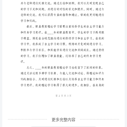
心
得
职
业
教
育
论知识的理解也更加深入。
是
指
为
了
培
养
更多完整内容
学