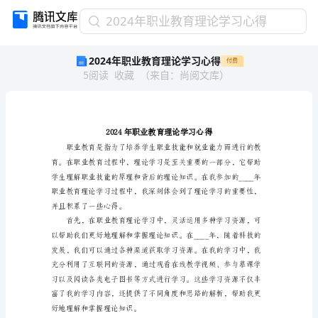
2024
2024年职业教育理论学习心得
年
2024年职业教育理论学习心得
付费
职
5
阅读
收藏
（
来自
：
尚阅文库
）
业
教
育
理
论
学
习