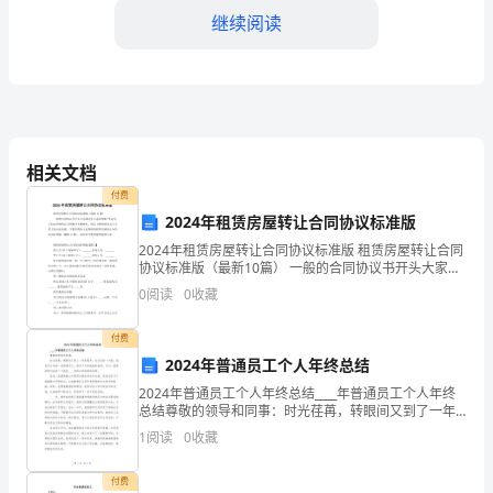
继续阅读
生
职
业
技
相关文档
能
付费
和
2024年租赁房屋转让合同协议标准版
2024年租赁房屋转让合同协议标准版 租赁房屋转让合同
就
协议标准版（最新10篇） 一般的合同协议书开头大家都
技巧。
是怎么起草的呢?生活中，人们运用到协议书的场合不断
业
0
阅读
0
收藏
增多，协议书能够成为双方当事人
能
付费
2024年普通员工个人年终总结
力
2024年普通员工个人年终总结____年普通员工个人年终
而
总结尊敬的领导和同事：时光荏苒，转眼间又到了一年
的尾声。在过去的一年里，我作为公司的一名普通员
1
阅读
0
收藏
进
工，经历了许多挑战和收获，今天，我要向您们总结一
下
行
付费