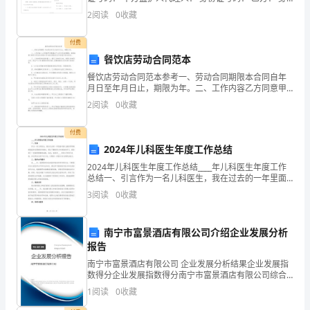
论
份证号码： 乙方监护人代理人： 身份
2
阅读
0
收藏
学
付费
习
餐饮店劳动合同范本
是
餐饮店劳动合同范本参考一、劳动合同期限本合同自年
月日至年月日止，期限为年。二、工作内容乙方同意甲
至
方根据生产(工作)任务的需要，安排在部门承担工作任务
2
阅读
0
收藏
(具体工作内容及要求双方可另签订岗位协议)。三、
关
付费
重
2024年儿科医生年度工作总结
2024年儿科医生年度工作总结____年儿科医生年度工作
要
总结一、引言作为一名儿科医生，我在过去的一年里面
对着儿童医学领域的挑战和机遇都有所增加。通过不懈
的
3
阅读
0
收藏
的努力和持续的学习，我取得了一些值得骄傲的成就。
一
南宁市富景酒店有限公司介绍企业发展分析
部
报告
南宁市富景酒店有限公司 企业发展分析结果企业发展指
分，
数得分企业发展指数得分南宁市富景酒店有限公司综合
得分说明：企业发展指数根据企业规模、企业创新、企
它
1
阅读
0
收藏
业风险、企业活力四个维度对企业发展情况进行评价。
该企