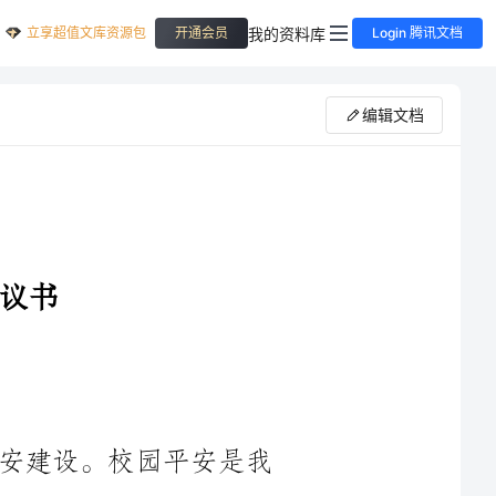
立享超值文库资源包
我的资料库
开通会员
Login 腾讯文档
编辑文档
作为一名学生，我非常关注学校的平安建设。校园平安是我
们学习、生活的基础，是我们自主发展、全面成长的保障。为了
增强校园安全意识，营造和谐的学习环境，我特发起此次校园平