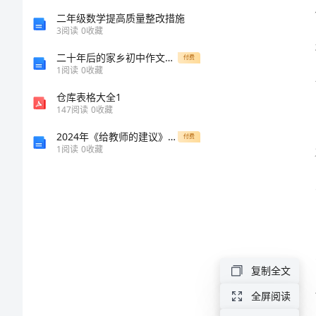
园
二年级数学提高质量整改措施
3
阅读
0
收藏
平
二十年后的家乡初中作文精选10篇
安
付费
1
阅读
0
收藏
建
仓库表格大全1
设
147
阅读
0
收藏
倡
2024年《给教师的建议》读书心得体会
付费
1
阅读
0
收藏
议
力。
书
尊
敬
的
复制全文
校
全屏阅读
领