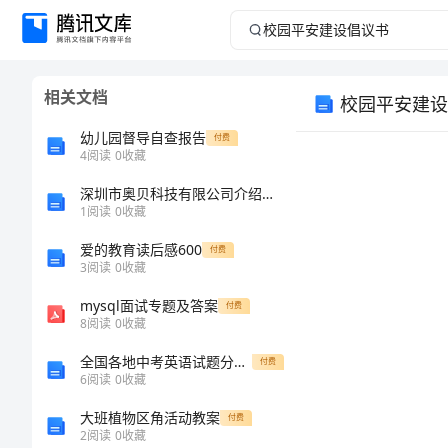
校
园
相关文档
校园平安建设
平
幼儿园督导自查报告
付费
安
4
阅读
0
收藏
深圳市奥贝科技有限公司介绍企业发展分析报告
建
1
阅读
0
收藏
设
爱的教育读后感600
付费
3
阅读
0
收藏
倡
mysql面试专题及答案
付费
8
阅读
0
收藏
议
全国各地中考英语试题分类汇编 完形填空
付费
书
6
阅读
0
收藏
大班植物区角活动教案
付费
校
2
阅读
0
收藏