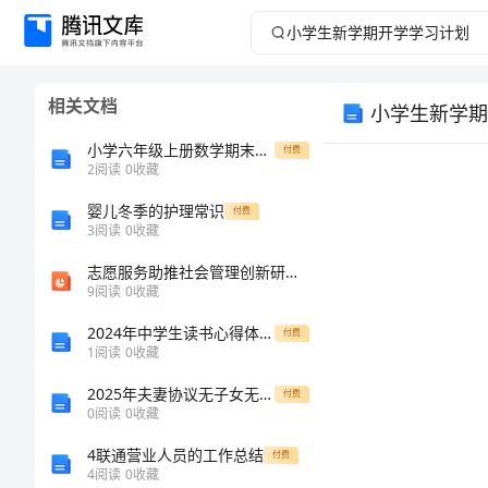
小
学
相关文档
小学生新学期
生
小学六年级上册数学期末考试卷及参考答案【培优a卷】
付费
新
2
阅读
0
收藏
婴儿冬季的护理常识
学
付费
3
阅读
0
收藏
期
志愿服务助推社会管理创新研究——以湖南省长沙市为例
9
阅读
0
收藏
开
2024年中学生读书心得体会范文
付费
1
阅读
0
收藏
学
2025年夫妻协议无子女无共同财产和平离婚
付费
学
0
阅读
0
收藏
4联通营业人员的工作总结
付费
习
4
阅读
0
收藏