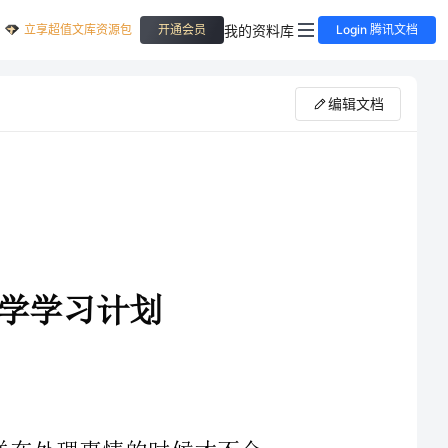
立享超值文库资源包
我的资料库
开通会员
Login 腾讯文档
编辑文档
划，这样在处理事情的时候才不会
的时候也会更加有动力，因为知道
具体还有多远的距离，而且我们给