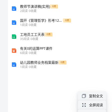
计
教师节演讲稿(实用)
付费
2
阅读
0
收藏
划
国开《管理哲学》形考1234参考试题答案
付费
1
阅读
0
收藏
2023
工地员工工天表
付费
年
35
阅读
0
收藏
小
有关0的运算PPT课件
6
阅读
0
收藏
学
幼儿园教师业务档案最新
付费
生
1
阅读
0
收藏
新
学
期
复制全文
开
全屏阅读
学