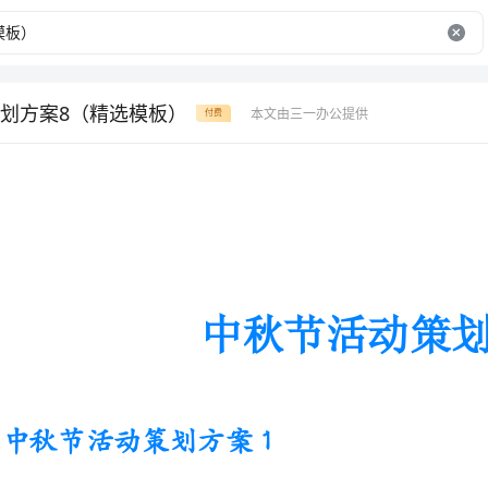
划方案8（精选模板）
本文由三一办公提供
付费
中秋节活动策划方案
中秋节活动策划方案1
中秋节是我国仅次于春节的第二大传统节日，这一天家家吃团圆
饭，品月饼，赏明月，到处洋溢欢乐喜庆气氛。