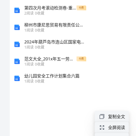
选
第四次月考滚动检测卷-重庆市实验中学物理八年级下册期末考试专题训练试题（含解析）
付费
2
阅读
0
收藏
模
柳州市康尼思贸易有限责任公司介绍企业发展分析报告
1
阅读
0
收藏
板）
2024年葫芦岛市连山区国家电网招聘之文学哲学类考试题库附答案【黄金题型】
1
阅读
0
收藏
中
范文大全_201x年五一劳动节微信问候语
秋
付费
1
阅读
0
收藏
节
幼儿园安全工作计划集合六篇
活
1
阅读
0
收藏
动
策
划
复制全文
方
全屏阅读