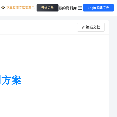
立享超值文库资源包
我的资料库
开通会员
Login 腾讯文档
编辑文档