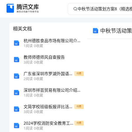
中
秋
相关文档
中秋节活动策
节
杭州德胜食品市场有限公司介绍企业发展分析报告
活
1
阅读
0
收藏
教师师德师风自查报告
动
3
阅读
0
收藏
策
广东省深圳市罗湖外国语学校2024年物理高一上册期末经典模拟试题含解析
付费
2
阅读
0
收藏
划
深圳市祥芸贸易有限公司介绍企业发展分析报告
1
阅读
0
收藏
方
文简学校班级板报评比活动方案范文
付费
案
3
阅读
0
收藏
2024学校消防安全教育工作总结
付费
8（精
1
阅读
0
收藏