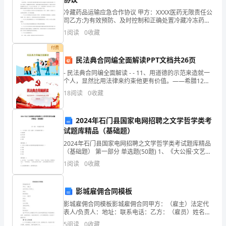
钱库服务性行业的服务态度状况的调查
30.
冷藏药品运输应急合作协议 甲方：XXXX医药无限责任公
自
司乙方:为有效预防、及时控制和正确处置冷藏冷冻药品
在运输途中出现的设备故障、异常天气影响
我
钱库镇市民“学习型”消费调查
31.
1
阅读
0
收藏
安
付费
钱库二高学生体质问题的调查
32.
民法典合同编全面解读PPT文档共26页
全
望里燕窠洞旅游景点的现状及其发展的问题调查
33.
- 民法典合同编全面解读 - - 11、用道德的示范来造就一
个人，显然比用法律来约束他更有价值。——希腊12、
保
法律是无私的，对谁都一视同仁。在每件事上，她
日常生活污染的研究、防治
34.
18
阅读
0
收藏
护
垃圾食品对中学生的危害调查
35.
意
2024年石门县国家电网招聘之文学哲学类考
试题库精品（基础题）
关于钱库中学生对电脑游戏的调查研究
36.
识
2024年石门县国家电网招聘之文学哲学类考试题库精品
关于中学生零花钱使用问题研究
37.
（基础题） 第一部分 单选题(50题) 1、《大公报·文艺》
的
是哪一文学流派的刊物（）A.论语派B.新月派C.现代派D.
1
阅读
0
收藏
京派【答案】：D2、亚里
日常生活中的悖论问题
38.
调
查
计算器对运算能力影响研究
影城雇佣合同模板
39.
影城雇佣合同模板影城雇佣合同甲方：（雇主）法定代
报
盗版制品对文化事业的影响
40.
表人/负责人：地址：联系电话：乙方：（雇员）姓名：
性别：出生日期：身份证号码：住址：联系电话：鉴于
5
阅读
0
收藏