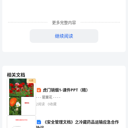
习
参
更多完整内容
考
继续阅读
课
关于中学生补课调查
22.
题
中学生关于台湾问题的看法
23.
表
1.
关于单亲家庭对孩子的影响的调查报告
24.
相关文档
钱
新时代下教室的设计
25.
付费
库
寻找真正的乞讨者
虎门销烟1-课件PPT（精）
26.
镇
- - - 罂粟花 - - - -
钱库镇（望里、宜山）农村地区环境污染问题调查
27.
2
阅读
0
收藏
中
28.------
学
《安全管理文档》之冷藏药品运输应急合作
钱库中学生早餐问题的调查研究
29.
生
协议