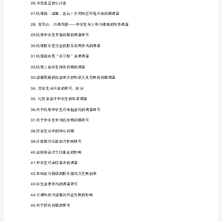
学
中国希腊神话人物的第一次亲密接触
13.
习
化学实验的规范操作
14.
参
中学生暴力现象的研究与对策
15.
考
课
16.
题
钱库二高学生课外阅读情况的调查报告
17.
表
关于钱库镇居民宠物问题调查
18.
专
新课程背景下师生关系的现状与展望
19
题
城镇或农村中学生与父母之间的代沟调查
20.
研
流行音乐对中学生的影响
21.
究
性
学