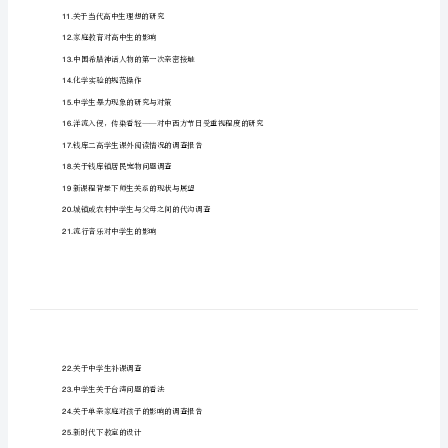
钱库镇中学生自我安全保护意识的调查报告
1.
专
选择的困惑—择校利弊比较
2.
题
城市中学生厌学心理的研究及探析
3.
[修
内心深处的边缘流淌——浅谈王家卫电影艺术
4.
改
5.
关于钱库镇三轮车营运现状的调查研究
版]
6.
对物体在流体中阻力的研究
7.
第
检验馒头是否含硫化物
一
8.
篇：
中学生是否应该参加电子竞技
9.
研
关注我们的城市——
10.
究
关于当代高中生理想的研究
11.
性
家庭教育对高中生的影响
12.