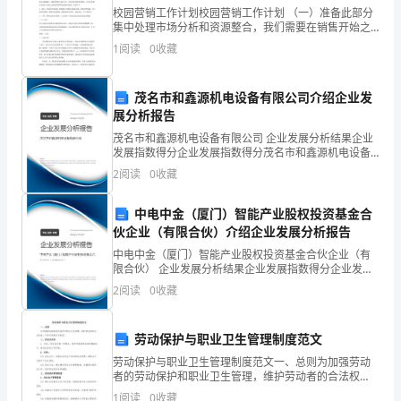
校园营销工作计划校园营销工作计划 （一）准备此部分
工
集中处理市场分析和资源整合，我们需要在销售开始之
前确定我们的优势，挑选可供利用的资源，这与鸟类择
1
阅读
0
收藏
作
良木而栖的道理类似，关键是要有所取舍。1、市场分析
经过
的
茂名市和鑫源机电设备有限公司介绍企业发
展分析报告
同
茂名市和鑫源机电设备有限公司 企业发展分析结果企业
志
发展指数得分企业发展指数得分茂名市和鑫源机电设备
有限公司综合得分说明：企业发展指数根据企业规模、
2
阅读
0
收藏
都
企业创新、企业风险、企业活力四个维度对企业发展情
况进
深
中电中金（厦门）智能产业股权投资基金合
伙企业（有限合伙）介绍企业发展分析报告
深
中电中金（厦门）智能产业股权投资基金合伙企业（有
限合伙） 企业发展分析结果企业发展指数得分企业发展
地
指数得分中电中金（厦门）智能产业股权投资基金合伙
2
阅读
0
收藏
企业（有限合伙）综合得分说明：企业发展指数根据企
体
业规
会
劳动保护与职业卫生管理制度范文
劳动保护与职业卫生管理制度范文一、总则为加强劳动
到，
者的劳动保护和职业卫生管理，维护劳动者的合法权
益，本单位特制定本制度。二、宗旨及任务1. 宗旨：树
1
阅读
0
收藏