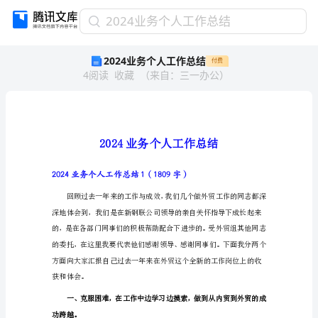
2024
2024业务个人工作总结
业
2024业务个人工作总结
付费
务
4
阅读
收藏
（
来自
：
三一办公
）
个
人
工
作
总
结
2024