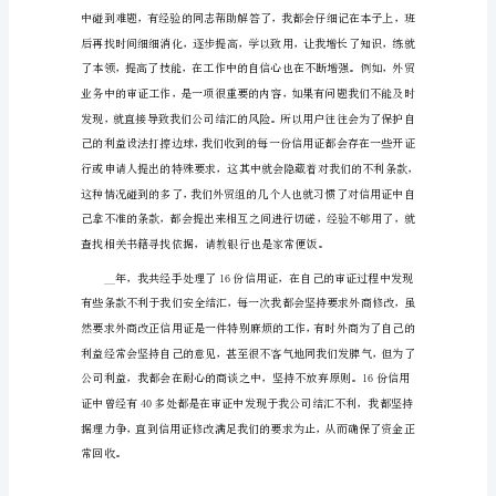
工
作
总
结
1（1809
字）
回
顾
过
学习外贸专业知识上了。
去
一
年
来