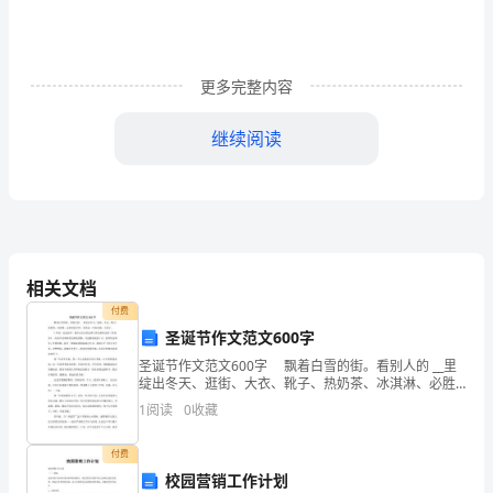
的
工
更多完整内容
作
与
继续阅读
成
效，
我
相关文档
们
付费
几
圣诞节作文范文600字
圣诞节作文范文600字 飘着白雪的街。看别人的 __里
个
绽出冬天、逛街、大衣、靴子、热奶茶、冰淇淋、必胜
客的字样。原来这一年的圣诞，又来了。 2年前，也是
做
1
阅读
0
收藏
此时，我在办公区的走廊上听见
外
付费
校园营销工作计划
贸