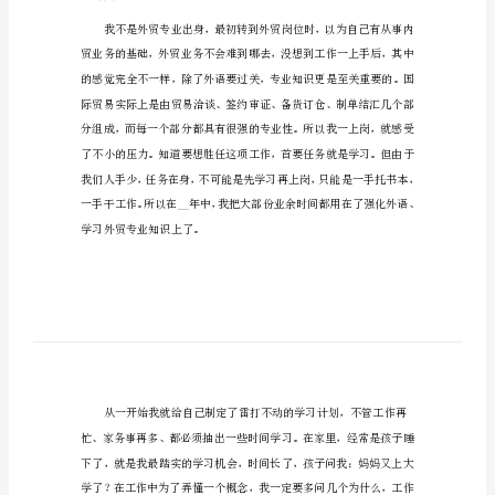
业
务
个
人
工
作
总
结
获和体会。
2024
业
务
功跨越。
个
人