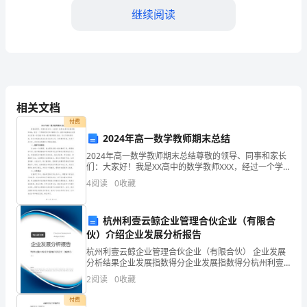
继续阅读
号：
2024xxxxx
甲
方：
地坪施工工作。
相关文档
（委
付费
托
2024年高一数学教师期末总结
础处理、施工工艺等。
方）
2024年高一数学教师期末总结尊敬的领导、同事和家长
们：大家好！我是XX高中的数学教师XXX，经过一个学
第三条工程地点
期的努力和辛勤的工作，我有幸能够站在这里向大家做
公
4
阅读
0
收藏
一份2024年高一数学教师期末总结。在这个特殊的
本合同规定的工程地点为：
司
杭州利壹云鲸企业管理合伙企业（有限合
第四条工期
名
伙）介绍企业发展分析报告
称：
杭州利壹云鲸企业管理合伙企业（有限合伙） 企业发展
分析结果企业发展指数得分企业发展指数得分杭州利壹
云鲸企业管理合伙企业（有限合伙）综合得分说明：企
地
2
阅读
0
收藏
____年___月___日。
业发展指数根据企业规模、企业创新、企业风险、企业
活力
址：
付费