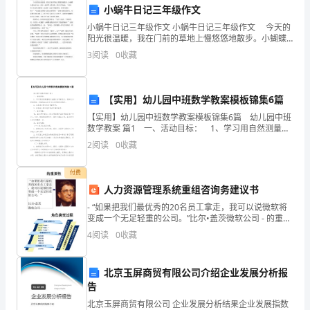
小蜗牛日记三年级作文
法
额外费用。
小蜗牛日记三年级作文 小蜗牛日记三年级作文 今天的
阳光很温暖，我在门前的草地上慢悠悠地散步。小蝴蝶
定
从我身边飞过，停在一根青草上看着我，然后大笑起
第五条工程造价
3
阅读
0
收藏
来：“哈哈哈！你走得太慢啦！这么慢一定走不到森林
代
里，
表
【实用】幼儿园中班数学教案模板锦集6篇
￥_____________。
人：
【实用】幼儿园中班数学教案模板锦集6篇 幼儿园中班
数学教案 篇1 一、活动目标： 1、学习用自然测量的
联
方法量长方形的边长，感知长方形的特征，并能找出生
2
阅读
0
收藏
活中与长方形相似的物体。 2、比较正
第六条技术标准
系
付费
人：
人力资源管理系统重组咨询务建议书
- “如果把我们最优秀的20名员工拿走，我可以说微软将
联
家标准和相关法律法规。
变成一个无足轻重的公司。”比尔•盖茨微软公司 - 的重要
性 - 角色演变过程
系
4
阅读
0
收藏
电
第七条质量保证
北京玉屏商贸有限公司介绍企业发展分析报
话：
告
北京玉屏商贸有限公司 企业发展分析结果企业发展指数