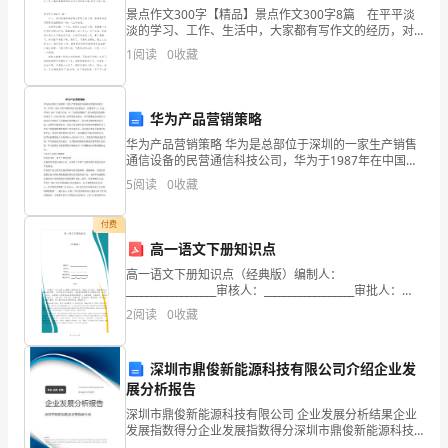
的
景点作文300字【精品】景点作文300字8篇 在平平淡
淡的学习、工作、生活中，大家都有写作文的经历，对
冬
作文很是熟悉吧，根据写作命题的特点，作文可以分为
1
阅读
0
收藏
命题作文和非命题作文。那么一般作文是怎么写的
装，
坐
华为产品营销策略
华为产品营销策略 华为是总部位于深圳的一家生产销售
在
通信设备的民营通信科技公司，华为于1987年在中国深
圳正式注册成立，注册资本2.1万元。 华为自1987 年成
暖
5
阅读
0
收藏
立以来，在“农村包围城市”的全球化经营战
气
付费
高一语文下册知识点
动的合作。
室、
高一语文下册知识点（经典版）编制人：
空
__________________审核人：__________________审批人：
__________________编制单位：_______________
2
阅读
0
收藏
调
间
们献一份爱心。
深圳市鼎俊新能源科技有限公司介绍企业发
展分析报告
里
2、现场布置：
深圳市鼎俊新能源科技有限公司 企业发展分析结果企业
上
发展指数得分企业发展指数得分深圳市鼎俊新能源科技
有限公司综合得分说明：企业发展指数根据企业规模、