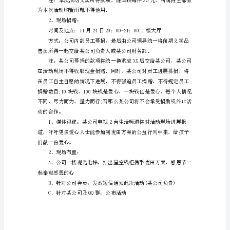
去
冬
来，
寒
2、呼唤爱，延续爱，传播爱!
冷
1、义卖：
季
节
恤)
再
一
次
降
临
在