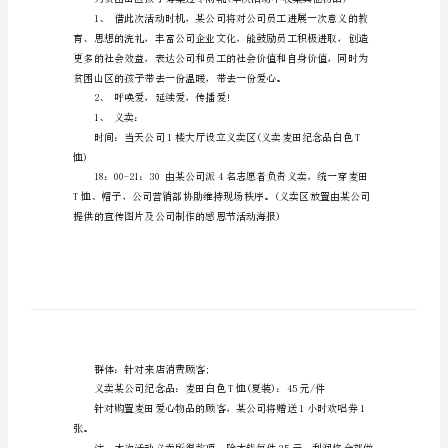
感
恩
节
企
业
活
动
筹
举。
划
书
秋