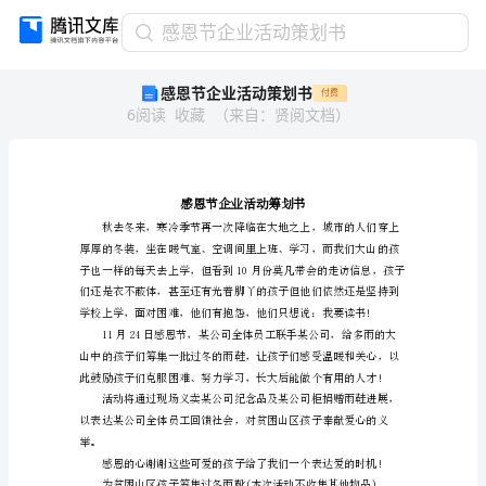
感
感恩节企业活动策划书
恩
感恩节企业活动策划书
付费
节
6
阅读
收藏
（
来自
：
贤阅文档
）
企
业
活
动
策
划
书