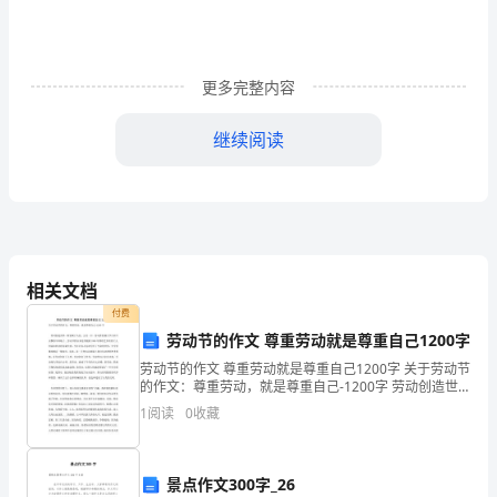
大
地
之
更多完整内容
上，
继续阅读
城
群体：针对来店消费顾客;
市
的
人
相关文档
张。
们
付费
劳动节的作文 尊重劳动就是尊重自己1200字
穿
劳动节的作文 尊重劳动就是尊重自己1200字 关于劳动节
为本次活动购置雨靴不得他用。
的作文：尊重劳动，就是尊重自己-1200字 劳动创造世
上
界，财富属于人民。五月一日，劳动者的盛大节日在汗
2、现场捐赠：
1
阅读
0
收藏
水飘香中来临了。劳动节的由来是伴随着1
厚
厚
景点作文300字_26