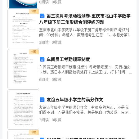
0
阅读
0
收藏
班、
企业创新、企业风险、企业活力四个维度对企业发展情
起奉献感恩的心
况进
付费
学
第三次月考滚动检测卷-重庆市北山中学数学
八年级下册三角形综合测评练习题
习，
C、针对某公司及QQ群：
重庆市北山中学数学八年级下册三角形综合测评 考试时
间：90分钟；命题人：教研组考生注意：1、本卷分第I
而
卷（选择题）和第Ⅱ卷（非选择题）两部分，满分100
3
阅读
0
收藏
分，考试时间90分钟2、答卷前，考生务必用0.5
我
付费
们
车间员工考勤规章制度
车间员工考勤规章制度 注塑车间 考勤规定 1、实行指纹
大
卡制，逐日本人到指纹机处打卡上放工; 2、打卡时间：
上班：7：30 放工：17：30 3、不假而别者或请假手续
6
阅读
0
收藏
山
不全者视为旷工，连续旷工三天或月累计
的
友谊五年级小学生的满分作文
孩
友谊五年级小学生的满分作文 有很多的东西，不是我
们得不到，而是我们不接受，总是把自己伪装成一只刺
子
猬，却不知带刺的外壳下，有一颗伤痕累累的心。 一
2
阅读
0
收藏
直在人生路上踽踽独行，坚信着彼此都是彼此的过客而
也
已
付费
一