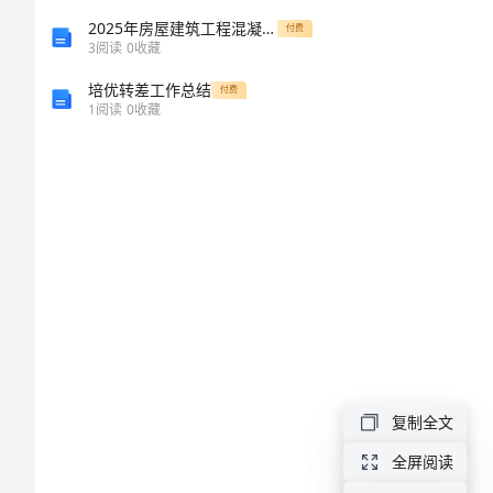
水
性。
2025年房屋建筑工程混凝土浇筑劳务承包合同
付费
3
阅读
0
收藏
冷
培优转差工作总结
付费
1
阅读
0
收藏
壁
爆
管
的
原
因
分
复制全文
全屏阅读
析
虑。