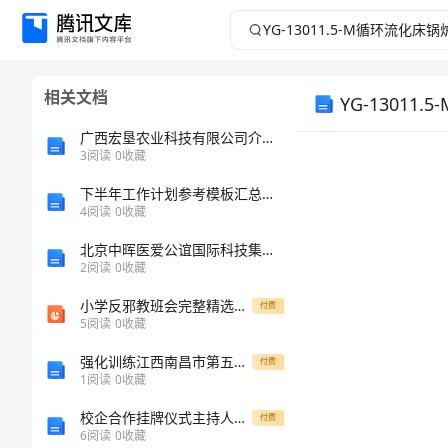
YG-
13011.5-
M
相关文档
YG-1301
广西宏垦农业科技有限公司介绍企业发展分析报告
循
3
阅读
0
收藏
环
下半年工作计划参考模板汇总精选
4
阅读
0
收藏
流
北京中晖医爱公谊国际科技集团有限公司介绍企业发展分析报告
2
阅读
0
收藏
化
小学反邪教班会完整精选ppt
付费
5
阅读
0
收藏
床
强化训练江西南昌市第五中学实验学校数学七年级上册期末综合测评章节训练试题（含解析）
付费
锅
1
阅读
0
收藏
炉
校企合作挂牌仪式主持人主持词
付费
6
阅读
0
收藏