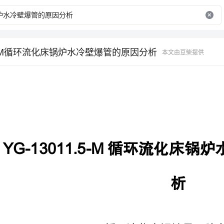
1.5-M循环流化床锅炉水冷壁爆管的原因分析
本文由豆柴提供
YG-13011.5-M
循环流化床锅炉水冷壁爆
析
YG-13011.5-M循环流化床锅炉是一种高效、节能的锅炉设备，广
泛应用于热电站、化工、纺织、印染等行业。然而，近年来发现在使用
过程中会出现水冷壁爆管的问题，引起了广泛关注。本文通过分析出现
此问题的原因，提出相应的解决方案，以期能够提高其稳定性和安全