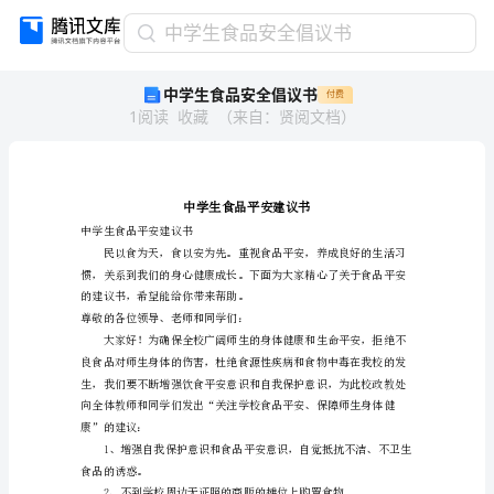
中
中学生食品安全倡议书
学
中学生食品安全倡议书
付费
生
1
阅读
收藏
（
来自
：
贤阅文档
）
食
品
安
全
倡
议
中学生食品平安建议书
书