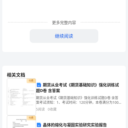
天，
食
以
更多完整内容
安
继续阅读
为
先。
重
视
相关文档
食
付费
期货从业考试《期货基础知识》强化训练试
品
题D卷 含答案
期货从业考试《期货基础知识》强化训练试题D卷 含答
平
案考试须知：1、考试时间：120分钟，本卷满分为100
分。 2、请首先按要求在试卷的指定位置填写您的姓名、
5
阅读
0
收藏
安，
准考证号等信息。 3、请仔细阅读各种题目的回
经营;
付费
养
晶体的熔化与凝固实验研究实验报告