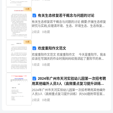
于：1.甲方
的
付费
身
有关生态修复若干概念与问题的讨论
心
有关生态修复若干概念与问题的讨论 摘要:开展生态修复
食品平安保障能力。
研究与实践,应理清环境、生态、环境生态、生态恢复、
健
生态建设、生态工程等与之相关的一些概念及科学内涵,
2
阅读
0
收藏
避免概念上的混乱。我国的生态工程与国外的环
康
付费
成
欢度重阳作文范文
欢度重阳作文范文 欢度重阳作文 今天是重阳节，我本
长。
应该在写国庆的作业时我妈妈给我讲起了重阳节的来
历，对多数人来说，可能对重阳节没什么纪念意义性
1
阅读
0
收藏
下
吧。回答是不是的，重阳节不但是有纪念性也是有意义
性的。
面
2024年广州市天河实验幼儿园第一次招考聘
为
用其他编外人员3人（高频重点复习提升训练）
共500题附带答案详解
2024年广州市天河实验幼儿园第一次招考聘用其他编外
大
人员3人（高频重点复习提升训练）共500题附带答案详
解每套试卷共500题，答案解析在试卷最后面题型单选题
2
阅读
0
收藏
家
多选题填空题判断题简答题公文写作合计统分人得
精