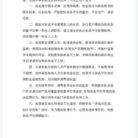
生
食
品
平
安
的食品，不随地乱仍果皮纸屑。
建
议
书
建议人：XXX
民
时间：XXXX年XX月XX日
以
食
为