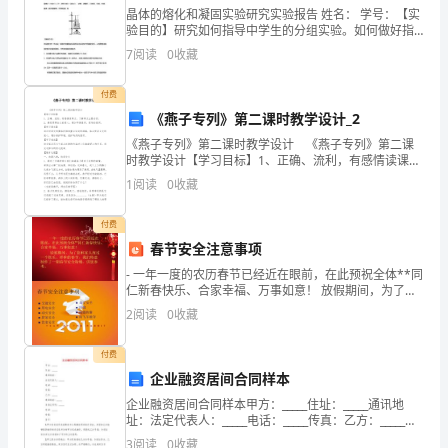
成
晶体的熔化和凝固实验研究实验报告 姓名： 学号：【实
验目的】研究如何指导中学生的分组实验。如何做好指
良
导学生做好实验记录和绘制实验曲线并用曲线解
7
阅读
0
收藏
切实履行第一责任人义务;
好
付费
的
《燕子专列》第二课时教学设计_2
《燕子专列》第二课时教学设计 《燕子专列》第二课
生
时教学设计【学习目标】1、正确、流利，有感情读课
文，了解课文主要内容。2、感受贯穿全文的爱心，增加
活
1
阅读
0
收藏
环保意识、爱鸟的意识。【学习重点】通过对课
未记录进货台账的食品不上架。
习
付费
春节安全注意事项
惯，
- 一年一度的农历春节已经近在眼前，在此预祝全体**同
关
仁新春快乐、合家幸福、万事如意！ 放假期间，为了您
和家人度过一个快乐、祥和的春节，我们特意制作了一
2
阅读
0
收藏
系
期春
到
付费
企业融资居间合同样本
我
企业融资居间合同样本甲方：_____住址：_____通讯地
址：法定代表人：_____电话：_____传真：乙方：_____通
们
讯地址：_____身份证号码：_____电话：_____传真：鉴
3
阅读
0
收藏