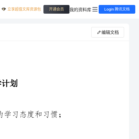
立享超值文库资源包
我的资料库
开通会员
Login 腾讯文档
编辑文档