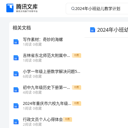
2024
年
相关文档
2024年小
小
写作素材：奇妙的海螺
班
1
阅读
0
收藏
幼
吉林省东北师范大附属中学2025年八年级数学上学期期中考试试题含解析
付费
1
阅读
0
收藏
儿
小学一年级上册数学解决问题50道（网校专用）
6
阅读
0
收藏
教
初中九年级历史下册第一单元第1课俄国向何处去名师教案北师大版
付费
4
阅读
0
收藏
学
2024年重庆市六校九年级化学第一学期期末达标检测模拟试题含解析
付费
计
1
阅读
0
收藏
行政文员个人心得体会
付费
划
2
阅读
0
收藏