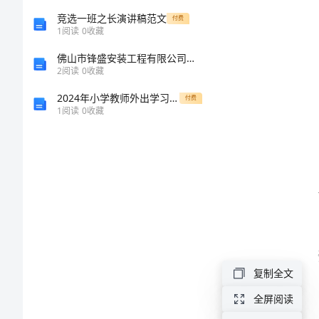
2024
竞选一班之长演讲稿范文
付费
1
阅读
0
收藏
年
佛山市锋盛安装工程有限公司介绍企业发展分析报告
小
2
阅读
0
收藏
班
2024年小学教师外出学习总结范文
付费
1
阅读
0
收藏
幼
儿
教
学
计
划
1.
复制全文
教
全屏阅读
学