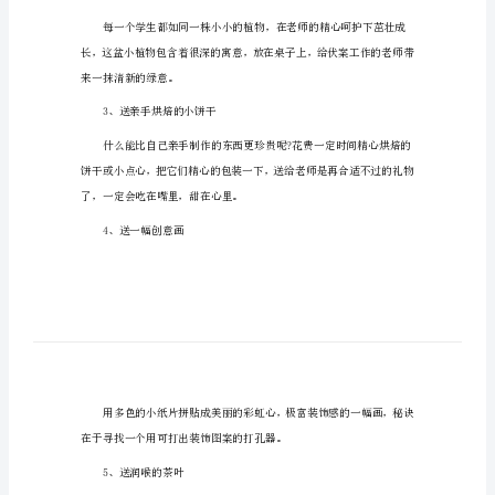
大
最新教师节手抄报图片大全(2023)
全
最
新
教师节送什么礼物
教
1、送全班人的祝福
师
节
手
抄
报
2、送一盆迷你植物
图
片