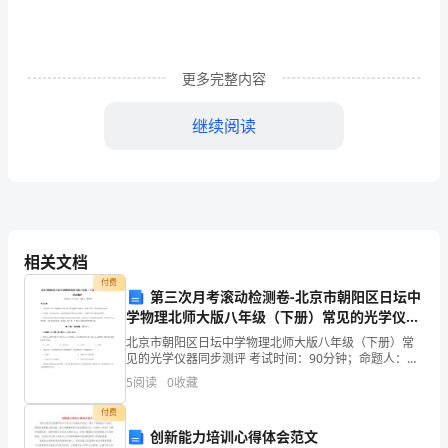
大
全
更多完整内容
(2023)
继续阅读
教
师
节
送
相关文档
5、送润喉的茶叶
什
付费
第三次月考滚动检测卷-北京市朝阳区日坛中
么
学物理北师大版八年级（下册）常见的光学仪器
礼
同步测评试卷（含答案详解）
北京市朝阳区日坛中学物理北师大版八年级（下册）常
见的光学仪器同步测评 考试时间：90分钟；命题人：教
物
研组考生注意：1、本卷分第I卷（选择题）和第Ⅱ卷（非
5
阅读
0
收藏
选择题）两部分，满分100分，考试时间90分钟2
物。
1、
付费
创新能力培训心得体会范文
送