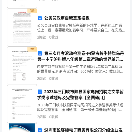
手
习兴趣和探索精神。3. 培养学生的社交能力和
为
付费
公务员政审自我鉴定模板
模
下!
公务员政审自我鉴定模板在新的环境里，在新的工作岗
位上，我一定要继续加强学习，严格要求自己，在实践
板
中不断提高自己的工作能力、应变能力、人际交往沟通
3
阅读
0
收藏
能力等，力争做一名合格的机关工作人员，为单位的事
剪
业发展和
付费
出
第三次月考滚动检测卷-内蒙古翁牛特旗乌丹
第一中学沪科版八年级第二章运动的世界单元测
真
评试题（含详解）
内蒙古翁牛特旗乌丹第一中学沪科版八年级第二章运动
的世界单元测评 考试时间：90分钟；命题人：教研组考
实
生注意：1、本卷分第I卷（选择题）和第Ⅱ卷（非选择
2
阅读
0
收藏
题）两部分，满分100分，考试时间90分钟2、答卷
的
2023年三门峡市陕县国家电网招聘之文学哲
形
学类考试题库及完整答案【全国通用】
状，
2023年三门峡市陕县国家电网招聘之文学哲学类考试题
库及完整答案【全国通用】 第一部分 单选题(50题) 1、
然
下列句中加横线的词属于意动用法的是（）A.故人不独
2
阅读
0
收藏
亲其亲，不独子其子B.刑仁讲让C.
后
深圳市盈客楼电子商务有限公司介绍企业发