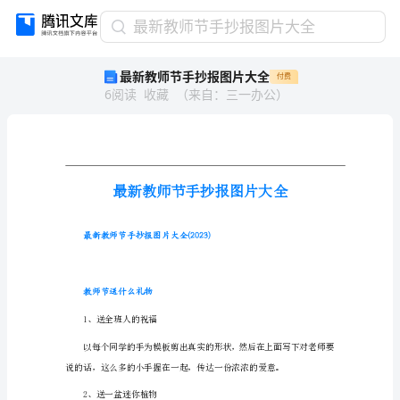
最
最新教师节手抄报图片大全
新
最新教师节手抄报图片大全
付费
教
6
阅读
收藏
（
来自
：
三一办公
）
师
节
手
抄
报
图
片