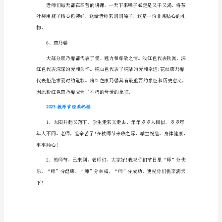
大
全
来一抹清新的绿意。
3、送亲手烘焙的小饼干
最
新
教
师
了，一定会吃在嘴里，甜在心里。
节
手
4、送一幅创意画
抄
报
图
片