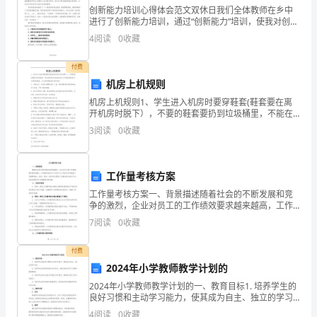
6、康乃馨
创新能力培训心得体会范文双休日我们全体教师在乡中
全
进行了创新能力培训，通过“创新能力”培训，使我对创新
能力的内涵、意义和重要性有比较全面的认识，从而进
4
阅读
0
收藏
班
一步深入了解和把握创新、创新的基本内容及主要的方
法。
人
付费
机房上机规则
的
机房上机规则1、学生进入机房时要穿鞋套(鞋套要在离
开机房时脱下），不要的鞋套要扔到垃圾桶里，不能在
祝
楼道和机房教室乱扔，好的鞋套要放到门后的储物箱
3
阅读
0
收藏
里，以方便忘带鞋套的同学使用。2、未经允许，不准私
福
自携带
以
工作量考核方案
2023教师节经典祝福
每
工作量考核方案一、背景描述随着社会的不断发展和竞
争的激烈，企业对员工的工作绩效要求越来越高，工作
个
量考核成为了评估员工工作能力和贡献的一项重要指
7
阅读
0
收藏
标。因此，制定一套科学合理的工作量考核方案对于企
业的发展和
同
付费
学
2024年小学教师教学计划的
事事顺心!
2024年小学教师教学计划的一、教育目标1. 培养学生的
的
良好习惯和主动学习能力，使其成为自主、独立的学习
者。2. 培养学生的创新思维和动手能力，激发他们的学
4
阅读
0
收藏