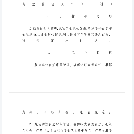
食
堂
管
理
员
工
作
计
划
食
堂
管
理