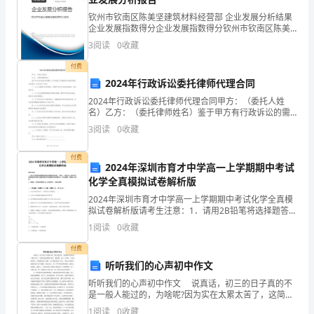
又
钦州市钦南区陈美坚建筑材料经营部 企业发展分析结果
将
企业发展指数得分企业发展指数得分钦州市钦南区陈美
坚建筑材料经营部综合得分说明：企业发展指数根据企
3
阅读
0
收藏
业规模、企业创新、企业风险、企业活力四个维度对企
续
业发
付费
写
2024年行政诉讼委托律师代理合同
新
2024年行政诉讼委托律师代理合同甲方：（委托人姓
名）乙方：（委托律师姓名）鉴于甲方有行政诉讼的需
求，甲方委托乙方律师进行法律代理及诉讼服务，并达
的
3
阅读
0
收藏
成以下协议：一、\t乙方接受甲方的委托，代理甲方参与
行
诗
付费
2024年深圳市育才中学高一上学期期中考试
篇，
化学全真模拟试卷解析版
展
2024年深圳市育才中学高一上学期期中考试化学全真模
拟试卷解析版请考生注意：1．请用2B铅笔将选择题答案
涂填在答题纸相应位置上，请用0．5毫米及以上黑色字
开
1
阅读
0
收藏
迹的钢笔或签字笔将主观题的答案写在答题纸相应的
新
付费
听听我们的心声初中作文
的
听听我们的心声初中作文 说真话，初三的日子真的不
是一般人能过的，为啥呢?因为实在太累太苦了，这简直
旅
就是折磨人呐！ 我记得，初三上学期，十月份的时候，
1
阅读
0
收藏