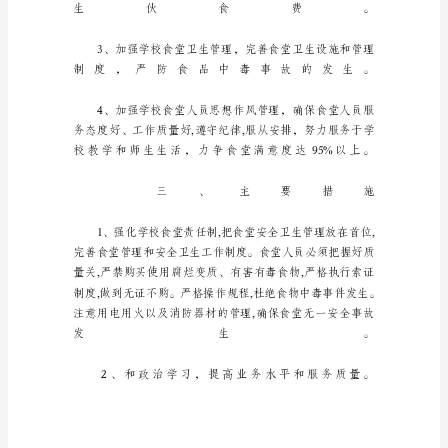
员
工
作
计
划
(10
篇)
日
子
在
弹
指