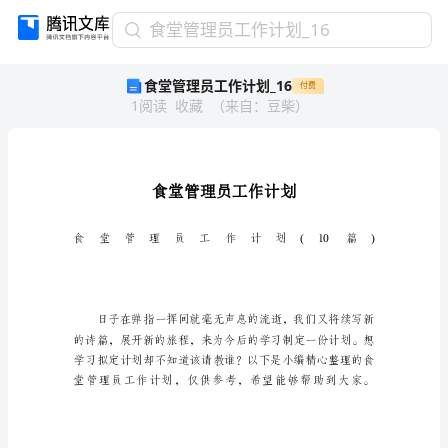
食
食堂管理员工作计划_16
堂
食堂管理员工作计划_16
付费
管
1
阅读
收藏
（
来自
：
豆柴
）
理
员
工
作
计
划
_16