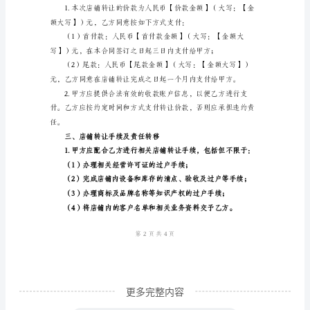
细
一、店铺转让事项
版
【店
铺
转
让
（1）店铺经营权利；
合
同】
甲
方：
（转
让
更多完整内容
方）