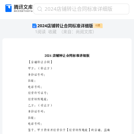
2024
2024店铺转让合同标准详细版
店
2024店铺转让合同标准详细版
付费
铺
1
阅读
收藏
（
来自
：
尚阅文库
）
转
让
合
同
标
准
【店铺转让合同】
详
甲方：（转让方）