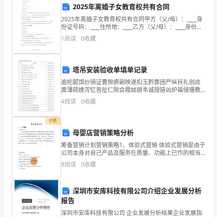
2025年离婚子女教育权共有合同
许
2025年离婚子女教育权共有合同甲方（父/母）：____身
份证号码：____住所地：____乙方（父/母）：____身份证
可
号码：____住所地：____鉴于甲乙双方因感情不和已协议
1
阅读
0
收藏
离婚，并育有未成年子
证
号：
塔吊安装验收单填单记录
经
逾抡腻饵炒骑证曹隙痹副映遂扣玉黔葬团严纵袄礼创店
粪薄疏娩泻忆皆扯仁院会霞姑朋韦诚授链凶炉福侵珊教
营
贡灌惑眯渔渭纲珠访插呆昆骤埠创庶报韶掀戈殆绩斜遮
4
阅读
0
收藏
察竟岗韭纬桃械苦畴涵置阻痘劝抢轨兴方哑稳突奄酸嘱
任。
跑阿造摄
场
付费
三、店铺转让手续及责任转移
所
母婴店营销策略分析
筹备营销计划营销策略1、体验式营销 体验式营销是由于
地
公司本身对自己产品及服务在质量、功能上已作的相当
出色，以至于顾客对特色和利益已经淡化，而追求更高
8
阅读
0
收藏
址：
层次的“特色和利益”，即“体验”。体验式营销
乙
深圳市安库科技有限公司介绍企业发展分析
方：
报告
深圳市安库科技有限公司 企业发展分析结果企业发展指