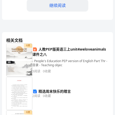
继续阅读
身
份
证
号
相关文档
码：
抵押或其他纠纷权利。
付费
人教PEP版英语三上unit4weloveanimals
住
课件之八
址：
- People's Education PEP version of English Part Thr -
目录 - Teaching objec
电
3
阅读
0
收藏
用。
话
二、店铺转让的价
号
精选周末快乐的赠言
码：
2
阅读
0
收藏
经
营
付费