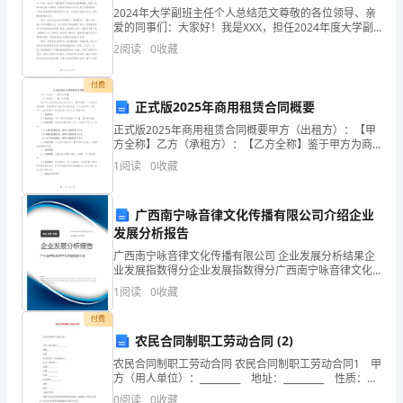
不
2024年大学副班主任个人总结范文尊敬的各位领导、亲
爱的同事们：大家好！我是XXX，担任2024年度大学副
班主任一职，在过去的一年里，我怀着敬畏之心、责任
是
2
阅读
0
收藏
之情、奋发之志承担起这一重要职责。通过一年的锻
最
付费
正式版2025年商用租赁合同概要
华
正式版2025年商用租赁合同概要甲方（出租方）：【甲
丽
方全称】乙方（承租方）：【乙方全称】鉴于甲方为商
用物业的合法所有权人，拥有出租权；乙方因业务发展
1
阅读
0
收藏
的，
需要，愿意租赁甲方物业用于商业用途，双方本着平
等、自
也
广西南宁咏音律文化传播有限公司介绍企业
1.
发展分析报告
不
广西南宁咏音律文化传播有限公司 企业发展分析结果企
是
业发展指数得分企业发展指数得分广西南宁咏音律文化
传播有限公司综合得分说明：企业发展指数根据企业规
1
阅读
0
收藏
最
模、企业创新、企业风险、企业活力四个维度对企业发
2.
展情
付费
美
农民合同制职工劳动合同 (2)
妙
农民合同制职工劳动合同 农民合同制职工劳动合同1 甲
方（用人单位）：_________ 地址：_________ 性质：
3.
的，
_________ 法定代表人（委托代理人）：_____
0
阅读
0
收藏