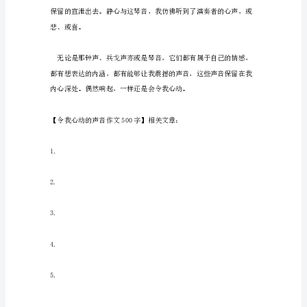
那
样
的
声
音
在
我
耳
畔
动。
响
起，
我
的