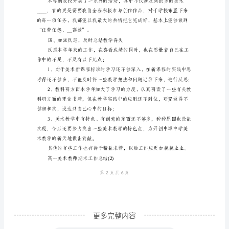
个
人
年
终
作好了准备。
总
结
汇
编
高
一
更多完整内容
美