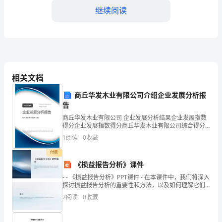
术
继续阅读
教
师
期
末
相关文档
工
商丘华发木业有限公司介绍企业发展分析报
告
作
商丘华发木业有限公司 企业发展分析结果企业发展指数
得分企业发展指数得分商丘华发木业有限公司综合得分
总
说明：企业发展指数根据企业规模、企业创新、企业风
1
阅读
0
收藏
险、企业活力四个维度对企业发展情况进行评价。该企
结
业的
付费
三、任劳任怨，完成
与
《损益报告分析》课件
- - 《损益报告分析》PPT课件 - 在本课件中，我们将深入
高
探讨损益报告分析的重要性和方法，以及如何理解它们
背后的故事。通过各种分析指标和案例分析，帮助
2
阅读
0
收藏
一
英