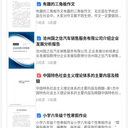
“任劳任怨、__高效”。
有趣的三角板作文
语
有趣的三角板作文有趣的三角板作文 无论是在学校还
四、加强反思，及时
是在社会中，大家对作文都不陌生吧，作文一定要做到
教
主题集中，围绕同一主题作深入阐述，切忌东拉西扯，
1
阅读
0
收藏
主题涣散甚至无主题。你知道作文怎样写才规范吗？以
师
下是
作中的不足，不足有以下几点：
个
沧州国之信汽车销售服务有限公司介绍企业
发展分析报告
人
沧州国之信汽车销售服务有限公司 企业发展分析结果企
业发展指数得分企业发展指数得分沧州国之信汽车销售
年
服务有限公司综合得分说明：企业发展指数根据企业规
2
阅读
0
收藏
模、企业创新、企业风险、企业活力四个维度对企业发
终
展情
中国特色社会主义理论体系的主要内容及精
总
髓
够细和实，没达到自己心中的目标;
结
中国特色社会主义理论体系的主要内容及精髓--第1页中
国特色社会主义理论体系的主要内容及精髓中国特色社
汇
会主义理论体系的主要内容及精髓--第1页中国特色社会
6
阅读
0
收藏
主义理论体系的主要内容及精髓--第2页中国特色社
编
小学六年级个性寒假作业
高
术教学的新天地做出贡献。
小学六年级个性寒假作业小学六年级个性寒假作业 “帮
爸妈备年货、编春联、画年画，都是我的寒假作业。”说