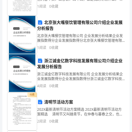
一
到自己的寒假作业，安徽省合肥市蜀山区华府骏苑小学
1
阅读
0
收藏
美
三年级(4)班学生程浩轩非常高兴，他今年的寒假
高一美术教师期末工作总结(2)
术
北京张大嘴餐饮管理有限公司介绍企业发展
分析报告
教
北京张大嘴餐饮管理有限公司 企业发展分析结果企业发
师
展指数得分企业发展指数得分北京张大嘴餐饮管理有限
公司综合得分说明：企业发展指数根据企业规模、企业
1
阅读
0
收藏
期
创新、企业风险、企业活力四个维度对企业发展情况进
行评
末
浙江诚金亿数字科技发展有限公司介绍企业
发展分析报告
工
浙江诚金亿数字科技发展有限公司 企业发展分析结果企
业发展指数得分企业发展指数得分浙江诚金亿数字科技
作
发展有限公司综合得分说明：企业发展指数根据企业规
4
阅读
0
收藏
模、企业创新、企业风险、企业活力四个维度对企业发
总
展情
付费
结
清明节活动方案
202X最新清明节活动方案精选 202X最新清明节活动方
高
案精选 清明节又叫踏青节，在仲春与暮春之交，也就
是冬至后的第108天。是中国传统节日，也是最重要的祭
2
阅读
0
收藏
一
祀节日之一，是祭祖和扫墓的日子。以下是2