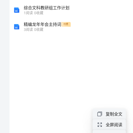
作
综合文科教研组工作计划
1
阅读
0
收藏
为
精编龙年年会主持词
付费
3
阅读
0
收藏
专
题
讨
论
发
言
复制全文
稿
全屏阅读
机