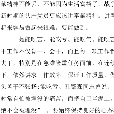
一是能吃苦、能吃亏、能吃气。能吃苦是一种品质，表达的是
干工作不仅肯干、会干，而且每一项工作都是投入百分之百的精力
去干，特别是在急难险重任务面前，在连续作战、加班加点的状态
下，依然讲求工作效率、保证工作质量，做到脚踏实地不浮漂，埋
头苦干不张扬;能吃亏、孔繁森同志曾说：“
时常有怕被埋没的痛苦。而把自已当泥土，让众人把你踩成路，就
绝不会被埋没”。要始终保持良好的心态和宽
名利、甘为人梯的奉献精神，以平和的心态对待升迁，以豁达的胸
怀处理得失，以奉献的精神回报社会，不怕吃亏，甘于付出，赢得
尊重能吃气。能吃气，“海纳百川，有容乃大”，讲求的是保持豁
达的胸襟、平和的心态。
二是不伸手、不计较、不抱怨。“不伸手”表达的是党性，讲