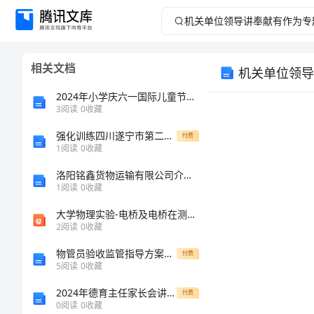
机
关
相关文档
机关单位领导
单
2024年小学庆六一国际儿童节活动方案设计
位
3
阅读
0
收藏
强化训练四川遂宁市第二中学校数学七年级上册一元一次方程定向练习试题（含答案解析）
领
付费
1
阅读
0
收藏
导
洛阳铭鑫货物运输有限公司介绍企业发展分析报告
1
阅读
0
收藏
讲
大学物理实验-电桥及电桥在测量中的应用单双桥
2
阅读
0
收藏
奉
物管员验收监管指导方案范文
付费
献
5
阅读
0
收藏
2024年德育主任家长会讲话稿
付费
有
0
阅读
0
收藏